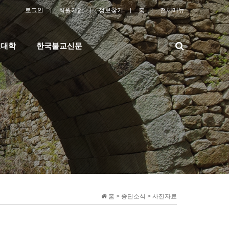
로그인
회원가입
정보찾기
홈
전체메뉴
검
교대학
한국불교신문
색
홈 > 종단소식 > 사진자료