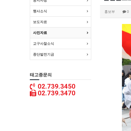
공지사항
행사소식
홍보부
0
보도자료
사진자료
교구사찰소식
종단발전기금
태고종문의
02.739.3450
02.739.3470