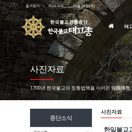
즐겨찾기
RSS 구독
08월 06일(목)
홈
태
으
로
사진자료
1700년 한국불교의 정통법맥을 이어온 韓國佛敎
사진자료
종단소식
한일불교교