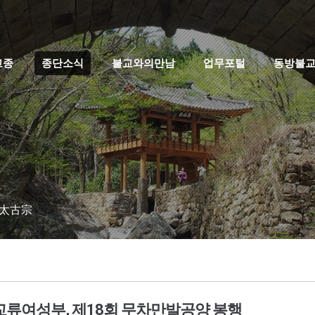
고종
종단소식
불교와의만남
업무포털
동방불
 太古宗
류여성부, 제18회 무차만발공양 봉행