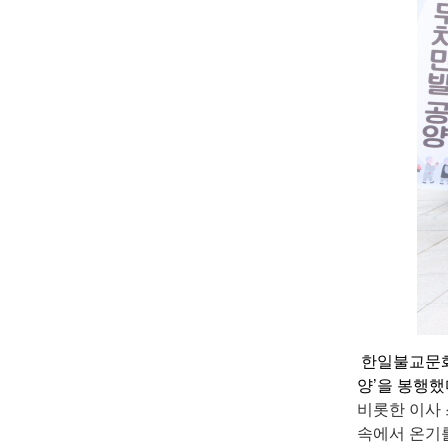
한일불교문화
양’을 봉행했
비롯한 이사
속에서 온기