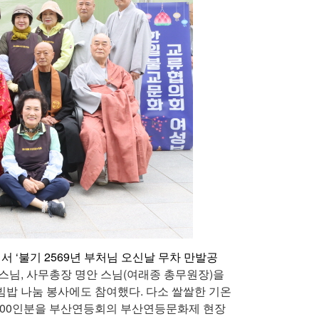
 ‘불기 2569년 부처님 오신날 무차 만발공
스님, 사무총장 명안 스님(여래종 총무원장)을
빔밥 나눔 봉사에도 참여했다.
다소 쌀쌀한 기온
2000인분을 부산연등회의 부산연등문화제 현장