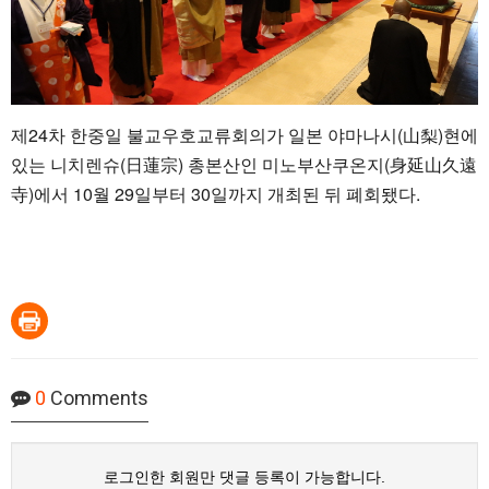
제24차 한중일 불교우호교류회의가 일본 야마나시(山梨)현에
있는 니치렌슈(日蓮宗) 총본산인 미노부산쿠온지(身延山久遠
寺)에서 10월 29일부터 30일까지 개최된 뒤 폐회됐다.
0
Comments
로그인한 회원만 댓글 등록이 가능합니다.