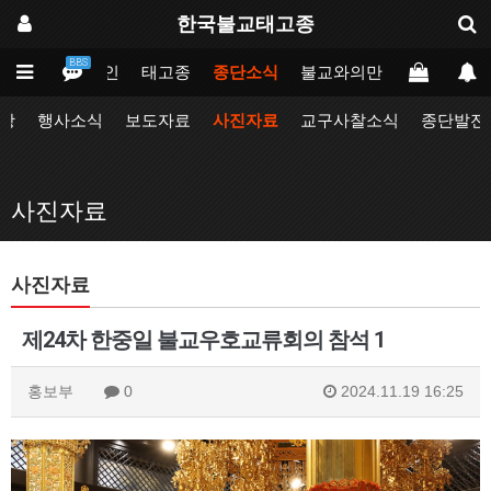
한국불교태고종
BBS
메인
태고종
종단소식
불교와의만남
업무포털
항
행사소식
보도자료
사진자료
교구사찰소식
종단발전
사진자료
사진자료
제24차 한중일 불교우호교류회의 참석 1
홍보부
0
2024.11.19 16:25