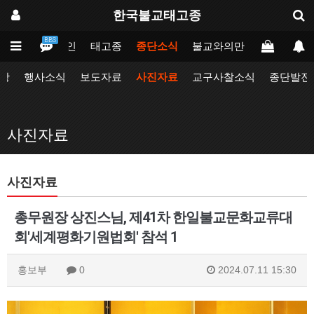
한국불교태고종
BBS
메인
태고종
종단소식
불교와의만남
업무포털
항
행사소식
보도자료
사진자료
교구사찰소식
종단발전
사진자료
사진자료
총무원장 상진스님, 제41차 한일불교문화교류대
회'세계평화기원법회' 참석 1
홍보부
0
2024.07.11 15:30