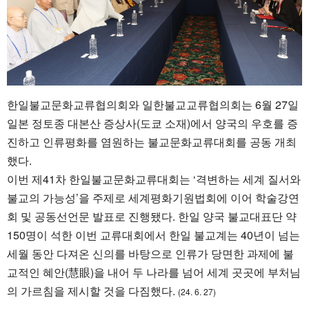
한일불교문화교류협의회와 일한불교교류협의회는 6월 27일
일본 정토종 대본산 증상사(도쿄 소재)에서 양국의 우호를 증
진하고 인류평화를 염원하는 불교문화교류대회를 공동 개최
했다.
이번 제41차 한일불교문화교류대회는 ‘격변하는 세계 질서와
불교의 가능성’을 주제로 세계평화기원법회에 이어 학술강연
회 및 공동선언문 발표로 진행됐다. 한일 양국 불교대표단 약
150명이 석한 이번 교류대회에서 한일 불교계는 40년이 넘는
세월 동안 다져온 신의를 바탕으로 인류가 당면한 과제에 불
교적인 혜안(慧眼)을 내어 두 나라를 넘어 세계 곳곳에 부처님
의 가르침을 제시할 것을 다짐했다.
(24. 6. 27)