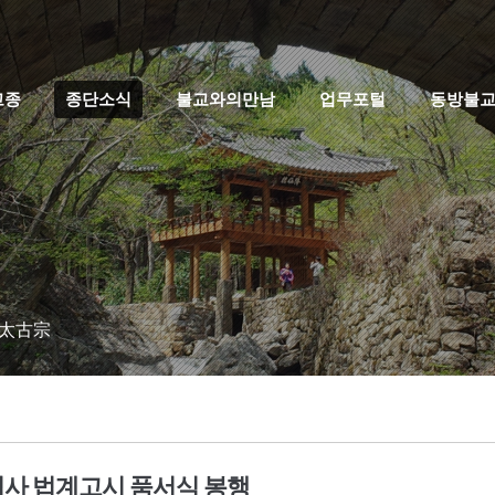
고종
종단소식
불교와의만남
업무포털
동방불
 太古宗
법사 법계고시 품서식 봉행