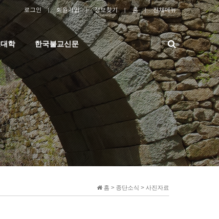
로그인
회원가입
정보찾기
홈
전체메뉴
검
교대학
한국불교신문
색
홈 > 종단소식 > 사진자료