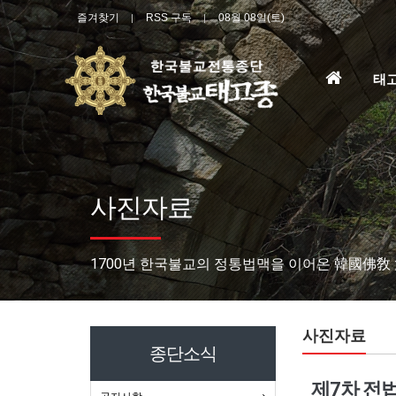
즐겨찾기
RSS 구독
08월 08일(토)
홈
태
으
로
사진자료
1700년 한국불교의 정통법맥을 이어온 韓國佛敎
사진자료
종단소식
제7차 전