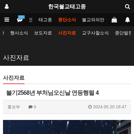
한국불교태고종
BBS
메인
태고종
종단소식
불교와의만남
업무포털
항
행사소식
보도자료
사진자료
교구사찰소식
종단발전
사진자료
사진자료
불기2568년 부처님오신날 연등행렬 4
홍보부
0
2024.05.20 18:47