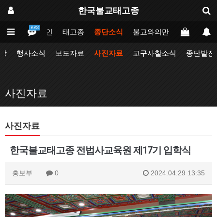
한국불교태고종
BBS
메인
태고종
종단소식
불교와의만남
업무포털
항
행사소식
보도자료
사진자료
교구사찰소식
종단발전
사진자료
사진자료
한국불교태고종 전법사교육원 제17기 입학식
홍보부
0
2024.04.29 13:35