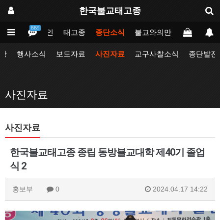
한국불교태고종
BBS
메인
태고종
종단소식
불교와의만남
업무포털
항
행사소식
보도자료
사진자료
교구사찰소식
종단발전
사진자료
사진자료
한국불교태고종 종립 동방불교대학 제40기 졸업
식 2
홍보부
0
2024.04.17 14:22