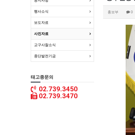
공지사항
행사소식
홍보부
0
보도자료
사진자료
교구사찰소식
종단발전기금
태고종문의
02.739.3450
02.739.3470