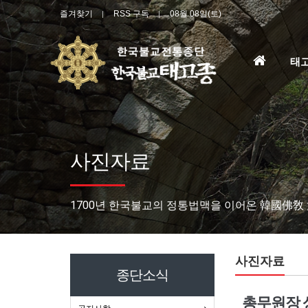
즐겨찾기
RSS 구독
08월 08일(토)
홈
태
으
로
사진자료
1700년 한국불교의 정통법맥을 이어온 韓國佛敎
사진자료
종단소식
총무원장 