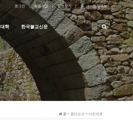
로그인
회원가입
정보찾기
홈
전체메뉴
검
교대학
한국불교신문
색
홈 > 종단소식 > 사진자료