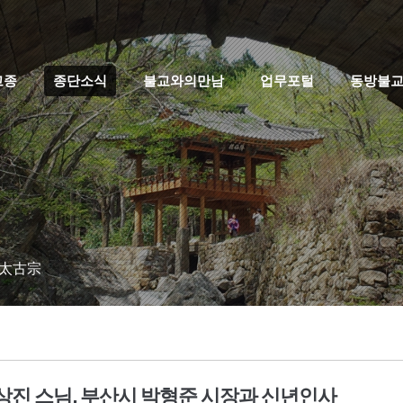
고종
종단소식
불교와의만남
업무포털
동방불
 太古宗
상진 스님, 부산시 박형준 시장과 신년인사