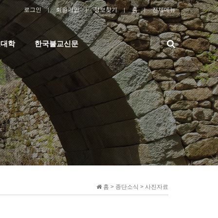
로그인
회원가입
정보찾기
홈
전체메뉴
검
교대학
한국불교신문
색
홈 > 종단소식 > 사진자료