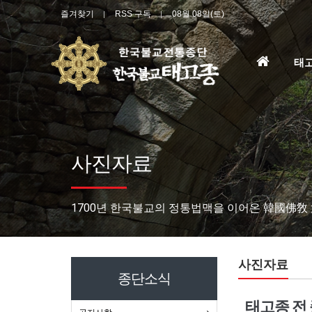
즐겨찾기
RSS 구독
08월 08일(토)
홈
태
으
로
사진자료
1700년 한국불교의 정통법맥을 이어온 韓國佛敎
사진자료
종단소식
태고종 전