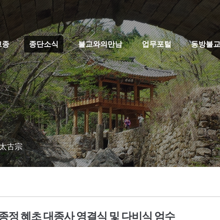
고종
종단소식
불교와의만남
업무포털
동방불
 太古宗
 종정 혜초 대종사 영결식 및 다비식 엄수