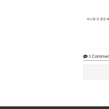
태고종 전 종정 
0
Commen