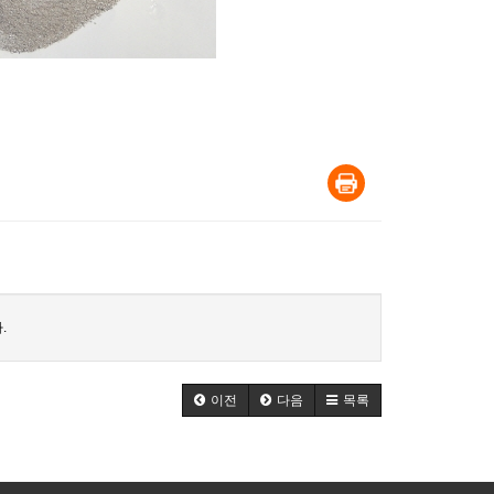
.
이전
다음
목록