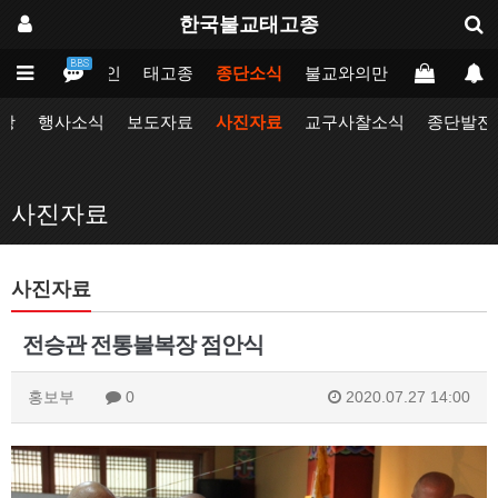
한국불교태고종
BBS
메인
태고종
종단소식
불교와의만남
업무포털
항
행사소식
보도자료
사진자료
교구사찰소식
종단발전
사진자료
사진자료
전승관 전통불복장 점안식
홍보부
0
2020.07.27 14:00