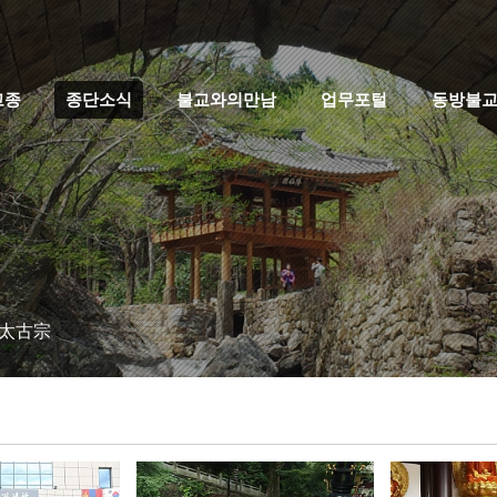
고종
종단소식
불교와의만남
업무포털
동방불
 太古宗