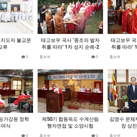
교지도자 불교문
태고보우 국사 ‘종조의 발자
태고보우 국
교류
취를 따라’ 1차 성지 순례-2
취를 따라’ 
0
홍보부
0
홍보부
앙승가강원 장학
제50기 합동득도 수계산림
김영수 문체부
수여식
행자면접 및 소양시험
장 상진
0
홍보부
0
홍보부