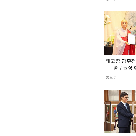
태고종 광주전
종무원장 
홍보부