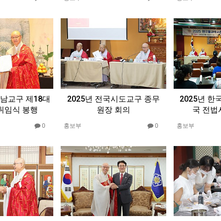
남교구 제18대
2025년 전국시도교구 종무
2025년 
취임식 봉행
원장 회의
국 전법
0
홍보부
0
홍보부