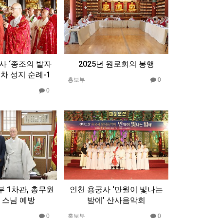
사 ‘종조의 발자
2025년 원로회의 봉행
1차 성지 순례-1
홍보부
0
0
 1차관, 총무원
인천 용궁사 ‘만월이 빛나는
 스님 예방
밤에’ 산사음악회
0
홍보부
0