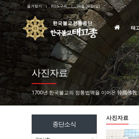
즐겨찾기
RSS 구독
08월 09일(일)
홈
태
으
로
사진자료
1700년 한국불교의 정통법맥을 이어온 韓國佛敎
사진자료
종단소식