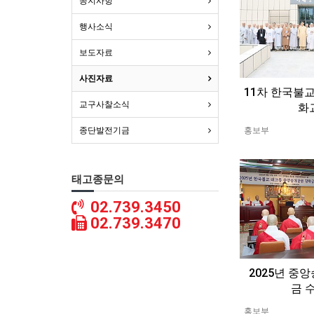
공지사항
행사소식
보도자료
사진자료
11차 한국불
교구사찰소식
화
홍보부
종단발전기금
태고종문의
02.739.3450
02.739.3470
2025년 중
금 
홍보부