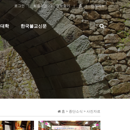
로그인
회원가입
정보찾기
홈
전체메뉴
검
교대학
한국불교신문
색
홈 > 종단소식 > 사진자료