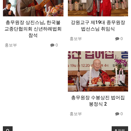
총무원장 상진스님, 한국불
강원교구 제19대 종무원장
교종단협의회 신년하례법회
법선스님 취임식
참석
홍보부
0
홍보부
0
총무원장 수봉상진 법어집
봉정식 2
홍보부
0
정렬