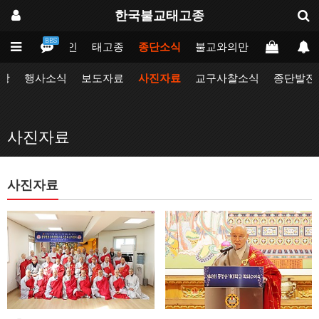
한국불교태고종
BBS
메인
태고종
종단소식
불교와의만남
업무포털
항
행사소식
보도자료
사진자료
교구사찰소식
종단발전
사진자료
사진자료