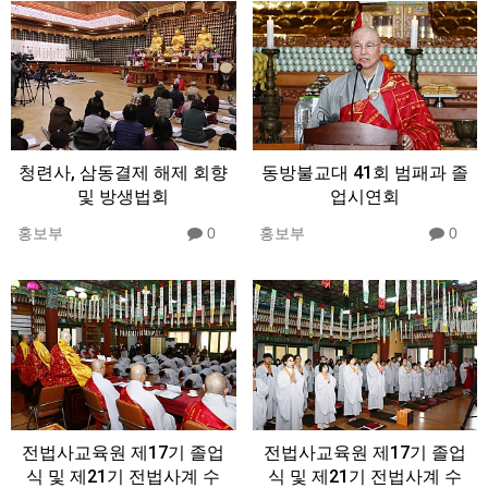
청련사, 삼동결제 해제 회향
동방불교대 41회 범패과 졸
및 방생법회
업시연회
홍보부
0
홍보부
0
전법사교육원 제17기 졸업
전법사교육원 제17기 졸업
식 및 제21기 전법사계 수
식 및 제21기 전법사계 수