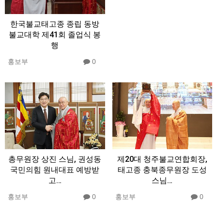
한국불교태고종 종립 동방
불교대학 제41회 졸업식 봉
행
홍보부
0
총무원장 상진 스님, 권성동
제20대 청주불교연합회장,
국민의힘 원내대표 예방받
태고종 충북종무원장 도성
고…
스님…
홍보부
0
홍보부
0