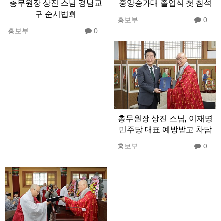
총무원장 상진 스님 경남교
중앙승가대 졸업식 첫 참석
구 순시법회
홍보부
0
홍보부
0
총무원장 상진 스님, 이재명
민주당 대표 예방받고 차담
홍보부
0