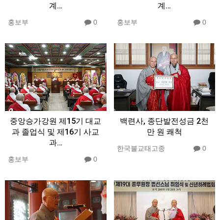
계…
계…
홍보부
0
홍보부
0
중앙승가강원 제15기 대교
백련사, 종단발전성금 2천
과 졸업식 및 제16기 사교
만 원 쾌척
과…
한국불교태고종
0
홍보부
0