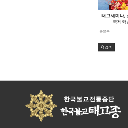
태고세미나,
국제학
홍보부
검색