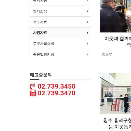
공지사항
행사소식
보도자료
사진자료
이웃과 함께
교구사찰소식
홍보부
종단발전기금
태고종문의
02.739.3450
02.739.3470
청주 흥덕구청
눔 이웃돕