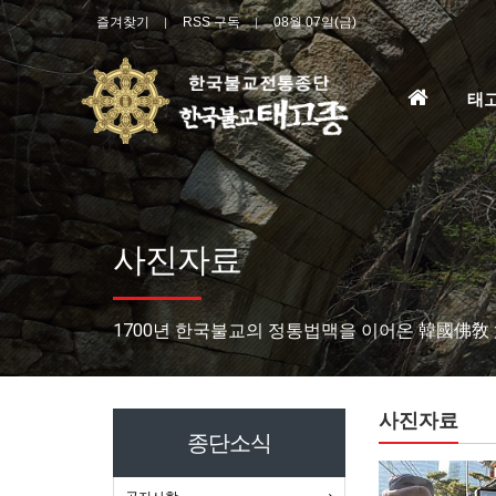
즐겨찾기
RSS 구독
08월 07일(금)
홈
태
으
로
사진자료
1700년 한국불교의 정통법맥을 이어온 韓國佛敎
사진자료
종단소식