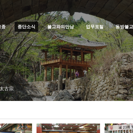
고종
종단소식
불교와의만남
업무포털
동방불
 太古宗