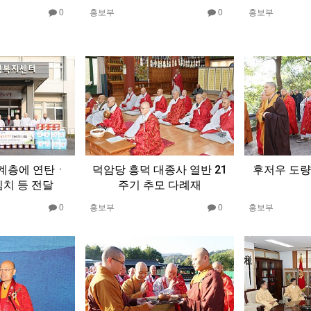
0
홍보부
0
홍보부
약계층에 연탄ㆍ
덕암당 흥덕 대종사 열반 21
후저우 도량
치 등 전달
주기 추모 다례재
0
홍보부
0
홍보부