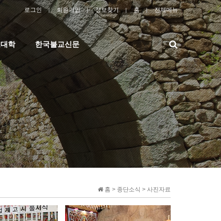
로그인
회원가입
정보찾기
홈
전체메뉴
검
교대학
한국불교신문
색
홈 > 종단소식 > 사진자료