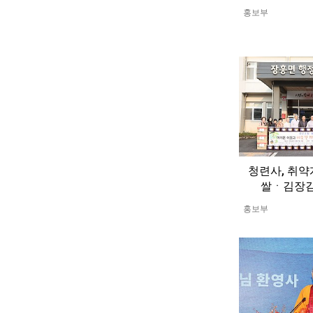
홍보부
청련사, 취
쌀ㆍ김장김
홍보부