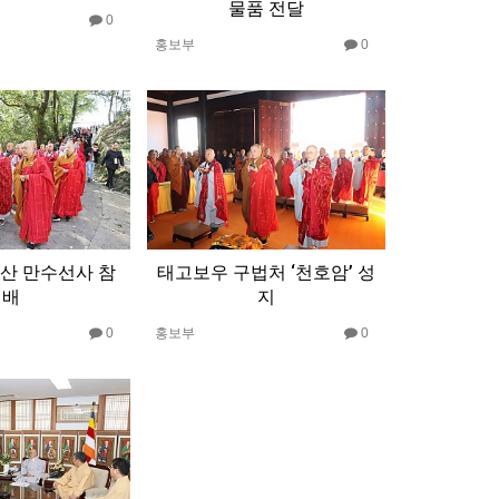
물품 전달
0
홍보부
0
산 만수선사 참
태고보우 구법처 ‘천호암’ 성
배
지
0
홍보부
0