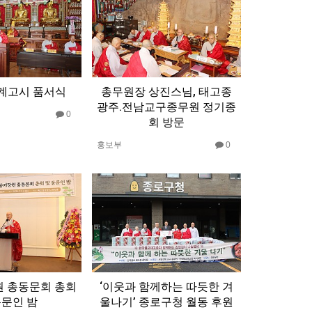
법계고시 품서식
총무원장 상진스님, 태고종
광주.전남교구종무원 정기종
0
회 방문
홍보부
0
 총동문회 총회
‘이웃과 함께하는 따듯한 겨
동문인 밤
울나기’ 종로구청 월동 후원