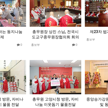
하는 동지나눔
총무원장 상진 스님, 전국시
제23차 
축제
도교구종무원장협의회 회의
홍보부
0
홍보부
0
 방문, 자비나
총무원 고양시청 방문, 자비
중앙승가강원
기 물품 전달
나눔 이웃돕기 물품전달
및 