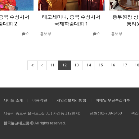
 중국 수성사서
태고세미나, 중국 수성사서
총무원장 상
술대회 2
국제학술대회 1
통리
0
홍보부
0
홍보부
11
12
13
14
15
16
17
1
사이트 소개
이용약관
개인정보처리방침
이메일 무단수집거부
서울시 종로구 율곡로1길 31 ( 사간동 112번지)
전화 :
02-739-3450
팩스 
한국불교태고종
All rights reserved.