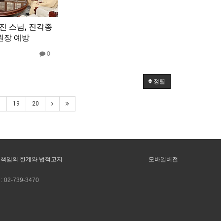
진 스님, 진각종
원장 예방
0
정렬
8
19
20
책임의 한계와 법적고지
모바일버전
:
02-739-3470