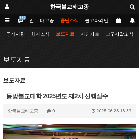
한국불교태고종
BBS
메인
태고종
종단소식
불교와의만남
업무포털
공지사항
행사소식
보도자료
사진자료
교구사찰소식
보도자료
보도자료
동방불교대학 2025년도 제2차 신행실수
한국불교태고종
0
2025.06.23 13:33