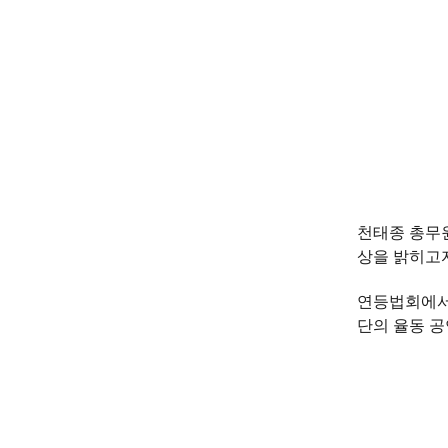
천태종 총무원
상을 밝히고자
연등법회에서는
단의 율동 공