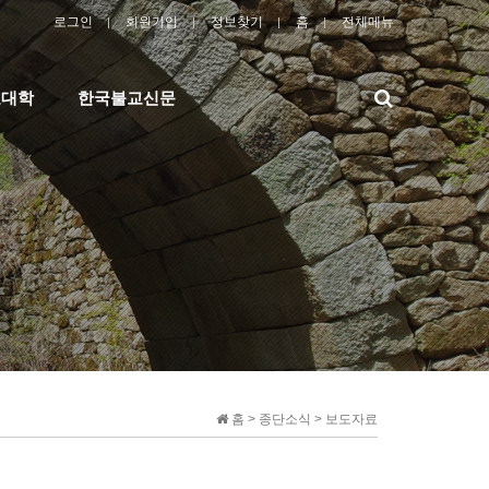
로그인
회원가입
정보찾기
홈
전체메뉴
검
교대학
한국불교신문
색
홈 > 종단소식 > 보도자료