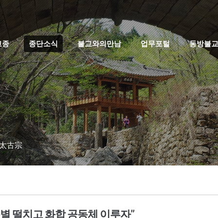
고종
종단소식
불교와의만남
업무포털
동방불
 太古宗
분별 떨치고 화합 공동체 이루자”