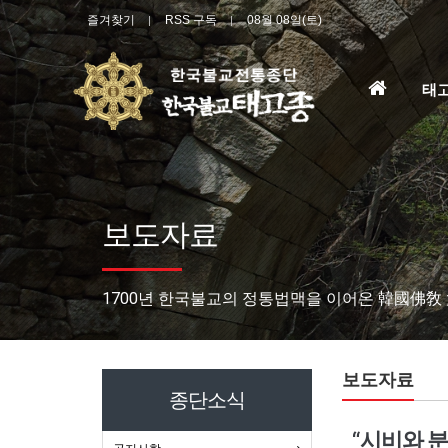
즐겨찾기
RSS 구독
08월 08일(토)
홈
태
으
로
보도자료
1700년 한국불교의 정통법맥을 이어온 韓國佛敎
보도자료
종단소식
“시비와 