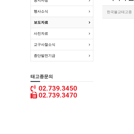
공지사항
행사소식
한국불교태고종
보도자료
사진자료
교구사찰소식
종단발전기금
태고종문의
02.739.3450
02.739.3470