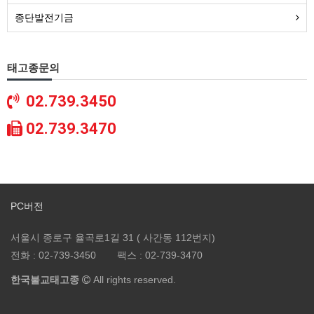
종단발전기금
태고종문의
02.739.3450
02.739.3470
PC버전
서울시 종로구 율곡로1길 31 ( 사간동 112번지)
전화 :
02-739-3450
팩스 :
02-739-3470
한국불교태고종
All rights reserved.