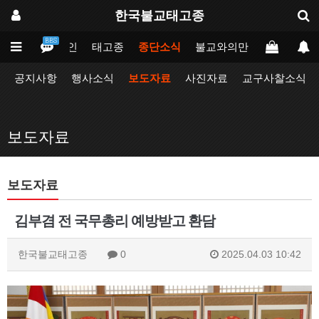
한국불교태고종
BBS
메인
태고종
종단소식
불교와의만남
업무포털
공지사항
행사소식
보도자료
사진자료
교구사찰소식
보도자료
보도자료
김부겸 전 국무총리 예방받고 환담
한국불교태고종
0
2025.04.03 10:42