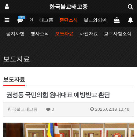
한국불교태고종
BBS
메인
태고종
종단소식
불교와의만남
업무포털
공지사항
행사소식
보도자료
사진자료
교구사찰소식
보도자료
보도자료
권성동 국민의힘 원내대표 예방받고 환담
한국불교태고종
0
2025.02.19 13:48