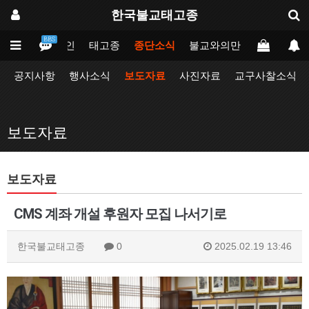
한국불교태고종
BBS
메인
태고종
종단소식
불교와의만남
업무포털
공지사항
행사소식
보도자료
사진자료
교구사찰소식
보도자료
보도자료
CMS 계좌 개설 후원자 모집 나서기로
한국불교태고종
0
2025.02.19 13:46