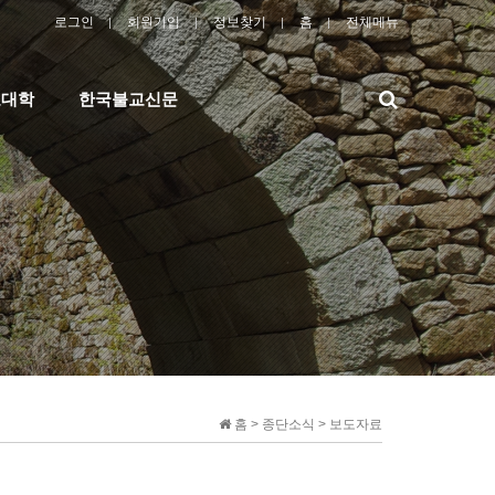
로그인
회원가입
정보찾기
홈
전체메뉴
검
교대학
한국불교신문
색
홈 > 종단소식 > 보도자료