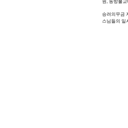
원, 동방불교
승려의무금 
스님들의 일시