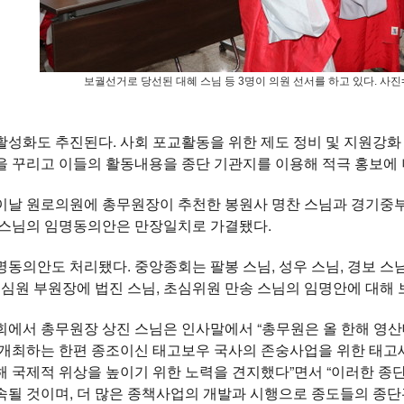
보궐선거로 당선된 대혜 스님 등 3명이 의원 선서를 하고 있다. 사진
활성화도 추진된다. 사회 포교활동을 위한 제도 정비 및 지원강화
을 꾸리고 이들의 활동내용을 종단 기관지를 이용해 적극 홍보에
이날 원로의원에 총무원장이 추천한 봉원사 명찬 스님과 경기중부교
 스님의 임명동의안은 만장일치로 가결됐다.
동의안도 처리됐다. 중앙종회는 팔봉 스님, 성우 스님, 경보 
초심원 부원장에 법진 스님, 초심위원 만송 스님의 임명안에 대해
회에서 총무원장 상진 스님은 인사말에서 “총무원은 올 한해 영
 개최하는 한편 종조이신 태고보우 국사의 존숭사업을 위한 태고
 국제적 위상을 높이기 위한 노력을 견지했다”면서 “이러한 종단
될 것이며, 더 많은 종책사업의 개발과 시행으로 종도들의 종단