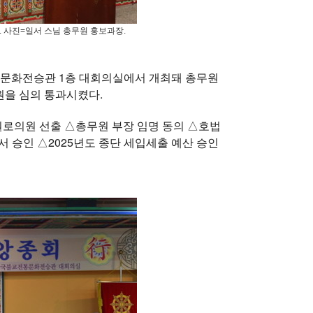
 사진=일서 스님 총무원 홍보과장.
통문화전승관 1층 대회의실에서 개최돼 총무원
원을 심의 통과시켰다.
 원로의원 선출 △총무원 부장 임명 동의 △호법
 승인 △2025년도 종단 세입세출 예산 승인