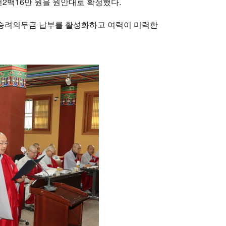
5천2백16만 원을 원안대로 확정했다.
 승려의무금 납부를 활성화하고 여력이 미력한