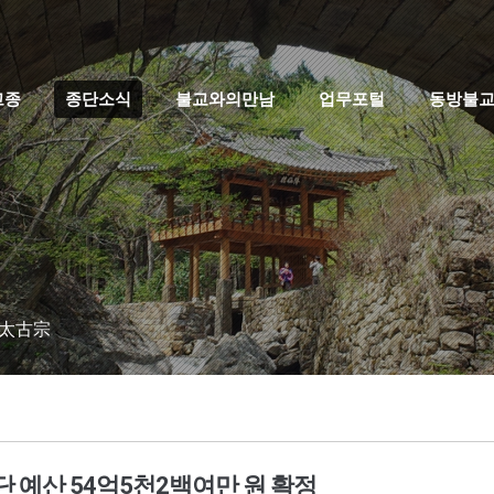
고종
종단소식
불교와의만남
업무포털
동방불
 太古宗
 예산 54억5천2백여만 원 확정