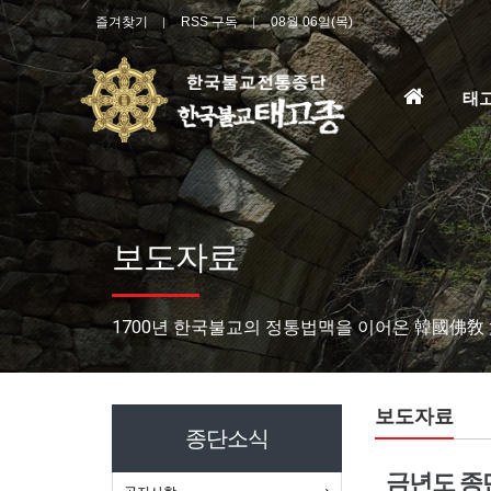
즐겨찾기
RSS 구독
08월 06일(목)
홈
태
으
로
보도자료
1700년 한국불교의 정통법맥을 이어온 韓國佛敎
보도자료
종단소식
금년도 종단