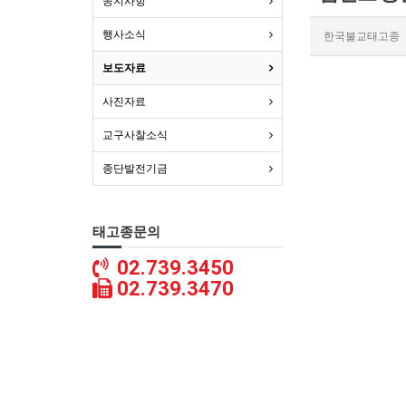
공지사항
행사소식
한국불교태고종
보도자료
사진자료
교구사찰소식
종단발전기금
태고종문의
02.739.3450
02.739.3470