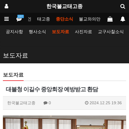
한국불교태고종
BBS
메인
태고종
종단소식
불교와의만남
업무포털
공지사항
행사소식
보도자료
사진자료
교구사찰소식
보도자료
보도자료
대불청 이길수 중앙회장 예방받고 환담
한국불교태고종
0
2024.12.25 19:36