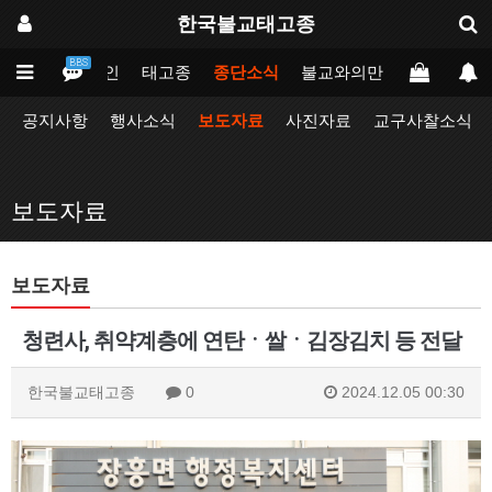
한국불교태고종
BBS
메인
태고종
종단소식
불교와의만남
업무포털
공지사항
행사소식
보도자료
사진자료
교구사찰소식
보도자료
보도자료
청련사, 취약계층에 연탄ㆍ쌀ㆍ김장김치 등 전달
한국불교태고종
0
2024.12.05 00:30