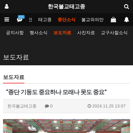
한국불교태고종
BBS
메인
태고종
종단소식
불교와의만남
업무포털
공지사항
행사소식
보도자료
사진자료
교구사찰소식
보도자료
보도자료
“종단 기둥도 중요하나 모래나 못도 중요”
한국불교태고종
0
2024.11.25 13:07