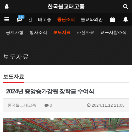
한국불교태고종
BBS
메인
태고종
종단소식
불교와의만남
업무포털
공지사항
행사소식
보도자료
사진자료
교구사찰소식
보도자료
보도자료
2024년 중앙승가강원 장학금 수여식
한국불교태고종
0
2024.11.12 21:05