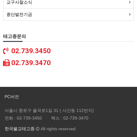
교구사찰소식
종단발전기금
태고종문의
02.739.3450
02.739.3470
PC버전
서울시 종로구 율곡로1길 31 ( 사간동 112번지)
전화 :
02-739-3450
팩스 :
02-739-3470
한국불교태고종
All rights reserved.