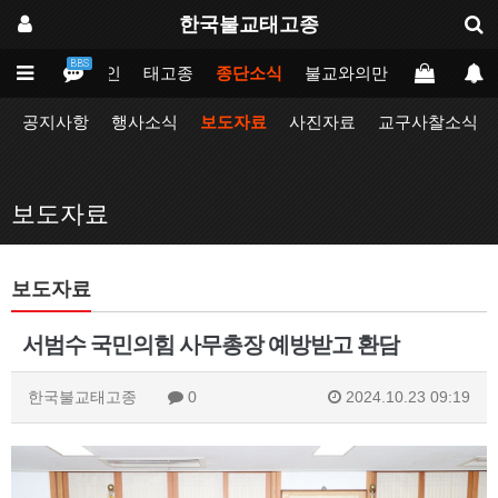
한국불교태고종
BBS
메인
태고종
종단소식
불교와의만남
업무포털
공지사항
행사소식
보도자료
사진자료
교구사찰소식
보도자료
보도자료
서범수 국민의힘 사무총장 예방받고 환담
한국불교태고종
0
2024.10.23 09:19