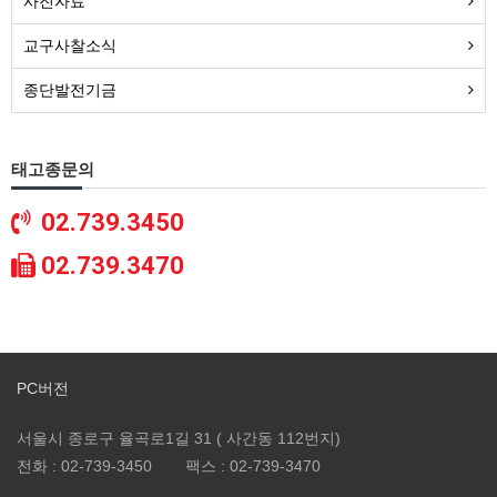
사진자료
교구사찰소식
종단발전기금
태고종문의
02.739.3450
02.739.3470
PC버전
서울시 종로구 율곡로1길 31 ( 사간동 112번지)
전화 :
02-739-3450
팩스 :
02-739-3470