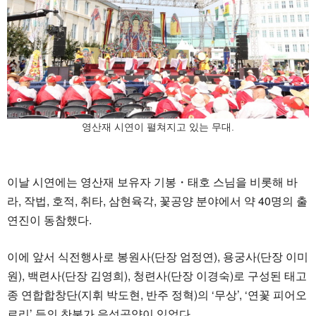
영산재 시연이 펼쳐지고 있는 무대.
이날 시연에는 영산재 보유자 기봉・태호 스님을 비롯해 바
라, 작법, 호적, 취타, 삼현육각, 꽃공양 분야에서 약 40명의 출
연진이 동참했다.
이에 앞서 식전행사로 봉원사(단장 엄정연), 용궁사(단장 이미
원), 백련사(단장 김영희), 청련사(단장 이경숙)로 구성된 태고
종 연합합창단(지휘 박도현, 반주 정혁)의 ‘무상’, ‘연꽃 피어오
르리’ 등의 찬불가 음성공양이 있었다.