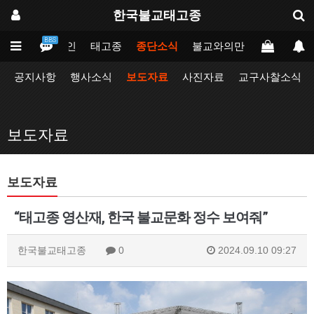
한국불교태고종
BBS
메인
태고종
종단소식
불교와의만남
업무포털
공지사항
행사소식
보도자료
사진자료
교구사찰소식
보도자료
보도자료
“태고종 영산재, 한국 불교문화 정수 보여줘”
한국불교태고종
0
2024.09.10 09:27