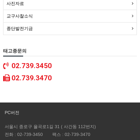
사진자료
교구사찰소식
종단발전기금
태고종문의
02.739.3450
02.739.3470
PC버전
서울시 종로구 율곡로1길 31 ( 사간동 112번지)
전화 :
02-739-3450
팩스 :
02-739-3470