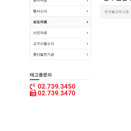
공지사항
행사소식
한국불교태고종
보도자료
사진자료
교구사찰소식
종단발전기금
태고종문의
02.739.3450
02.739.3470