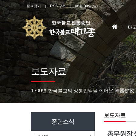
즐겨찾기
RSS 구독
08월 09일(일)
홈
태
으
로
보도자료
1700년 한국불교의 정통법맥을 이어온 韓國佛敎
보도자료
종단소식
총무원장 