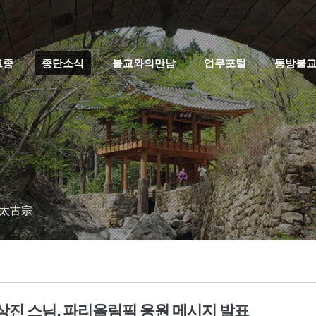
고종
종단소식
불교와의만남
업무포털
동방불
 太古宗
상진 스님, 파리올림픽 응원 메시지 발표