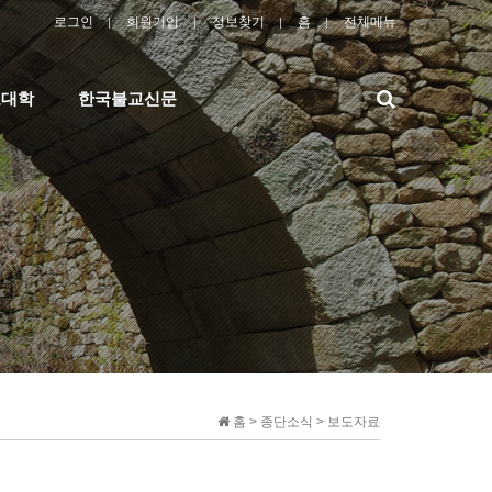
로그인
회원가입
정보찾기
홈
전체메뉴
검
교대학
한국불교신문
색
홈 > 종단소식 > 보도자료