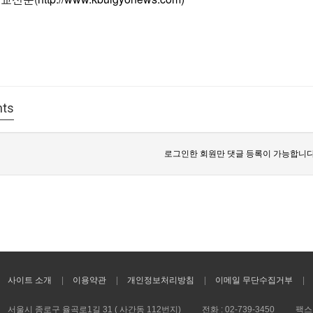
ts
로그인한 회원만 댓글 등록이 가능합니다
사이트 소개
이용약관
개인정보처리방침
이메일 무단수집거부
서울시 종로구 율곡로1길 31 ( 사간동 112번지)
전화 :
02-739-3450
팩스 