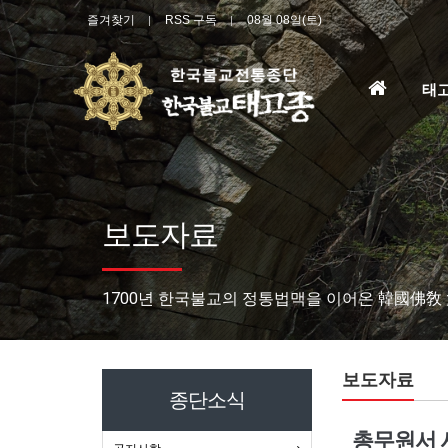
즐겨찾기
RSS 구독
08월 08일(토)
홈
태
으
로
보도자료
1700년 한국불교의 정통법맥을 이어온 韓國佛敎
보도자료
종단소식
총무원서 