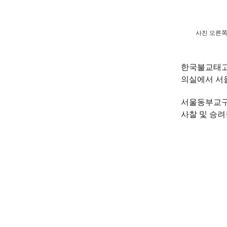
사진 오른쪽
한국불교태고종
의실에서 서
서울동부교구
사찰 및 승려