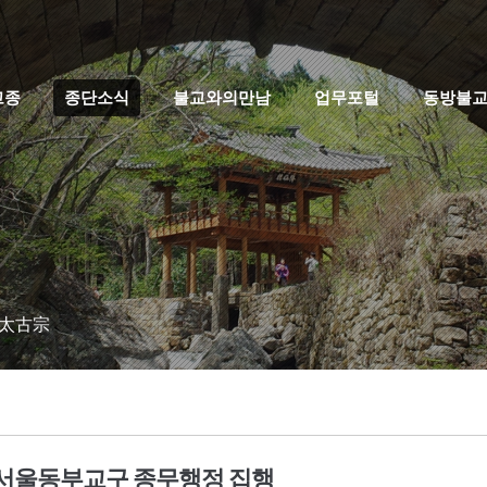
고종
종단소식
불교와의만남
업무포털
동방불
 太古宗
서울동부교구 종무행정 집행