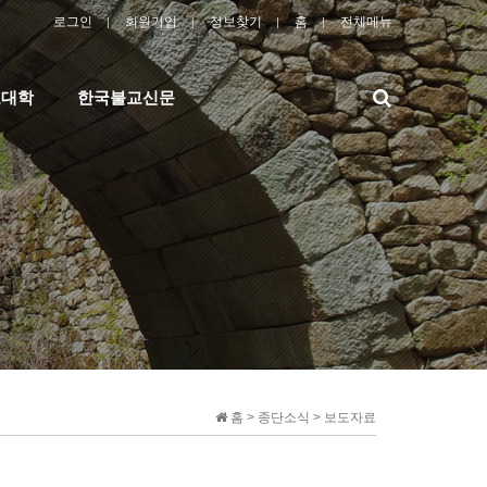
로그인
회원가입
정보찾기
홈
전체메뉴
검
교대학
한국불교신문
색
홈 > 종단소식 > 보도자료