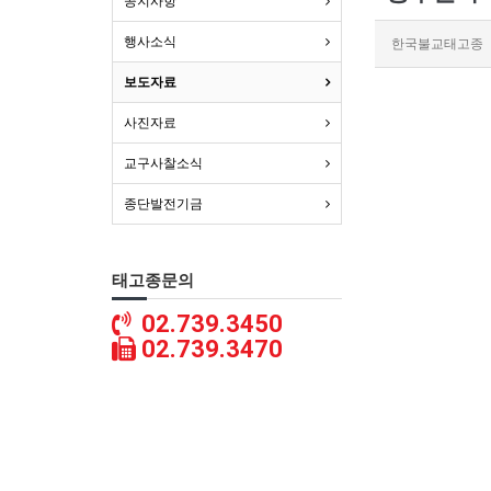
공지사항
행사소식
한국불교태고종
보도자료
사진자료
교구사찰소식
종단발전기금
태고종문의
02.739.3450
02.739.3470