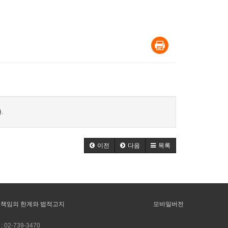
.
이전
다음
목록
책임의 한계와 법적고지
모바일버전
:
02-739-3470