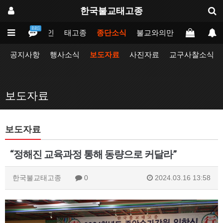
한국불교태고종
BBS
메인
태고종
종단소식
불교와의만남
업무포털
공지사항
행사소식
보도자료
사진자료
교구사찰소식
보도자료
보도자료
“정해진 교육과정 통해 동량으로 커달라”
한국불교태고종
0
2024.03.16 13:58