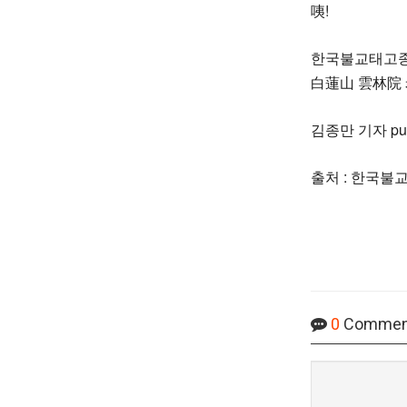
咦!
한국불교태고종
白蓮山 雲林院 
김종만 기자 pur
출처 : 한국불
0
Commen