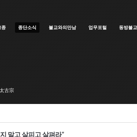
고종
종단소식
불교와의만남
업무포털
동방불
 太古宗
치지 말고 살피고 살펴라”