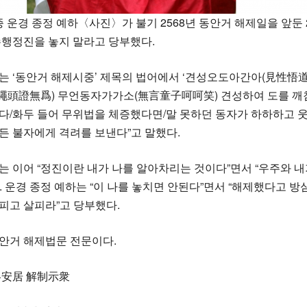
운경 종정 예하〈사진〉가 불기 2568년 동안거 해제일을 앞둔 
수행정진을 놓지 말라고 당부했다.
는 ‘동안거 해제시중’ 제목의 법어에서 ‘견성오도아간아(見性
頭證無爲) 무언동자가가소(無言童子呵呵笑) 견성하여 도를 깨침
다/화두 들어 무위법을 체증했다면/말 못하던 동자가 하하하고 웃
든 불자에게 격려를 보낸다”고 말했다.
는 이어 “정진이란 내가 나를 알아차리는 것이다”면서 “우주와 
. 운경 종정 예하는 “이 나를 놓치면 안된다”면서 “해제했다고
피고 살피라”고 당부했다.
안거 해제법문 전문이다.
 冬安居 解制示衆