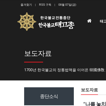
즐겨찾기
RSS 구독
08월 07일(금)
홈
태
으
로
보도자료
1700년 한국불교의 정통법맥을 이어온 韓國佛敎
보도자료
종단소식
“나를 놓