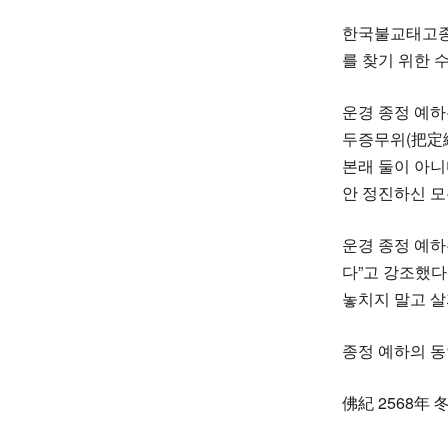
한국불교태고종 
를 찾기 위한 
운경 종정 예하
두증무위(把定繩
본래 둘이 아니
안 정진하신 모
운경 종정 예하
다”고 강조했다
놓치지 말고 살
종정 예하의 동
佛紀 2568年