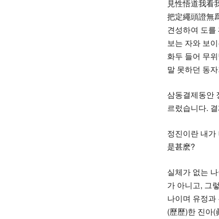
見性悟道我看
把定繩頭證無
견성하여 도를 
보는 자와 보이
화두 들어 무
말 못하던 동자
삼동결제동안 정
르렀습니다. 결
정진이란 내가
是甚麽?
실체가 없는 나
가 아니고, 그
나이며 유정과 
(歷歷)한 진아