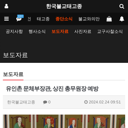
한국불교태고종
BBS
메인
태고종
종단소식
불교와의만남
업무포털
공지사항
행사소식
보도자료
사진자료
교구사찰소식
보도자료
보도자료
유인촌 문체부장관, 상진 총무원장 예방
한국불교태고종
0
2024.02.24 09:51