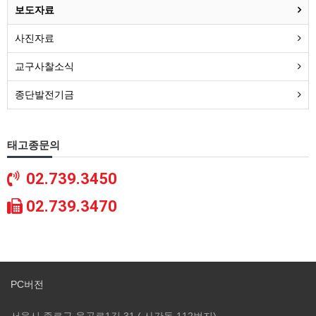
보도자료
사진자료
교구사찰소식
종단발전기금
태고종문의
02.739.3450
02.739.3470
PC버전
서울시 종로구 율곡로1길 31 ( 사간동 112번지)