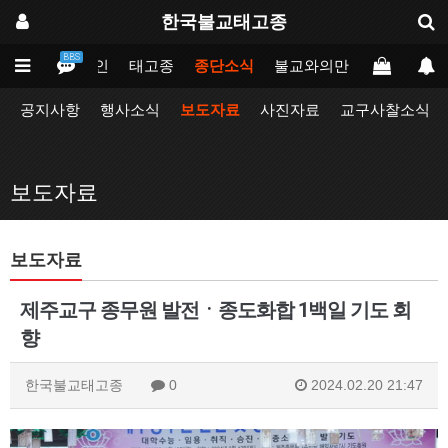
한국불교태고종
BBS
메인
태고종
종단소식
불교와의만남
업무포털
공지사항
행사소식
보도자료
사진자료
교구사찰소식
보도자료
보도자료
제주교구 종무원 발전ㆍ종도화합 1백일 기도 회
향
한국불교태고종
0
2024.02.20 21:47