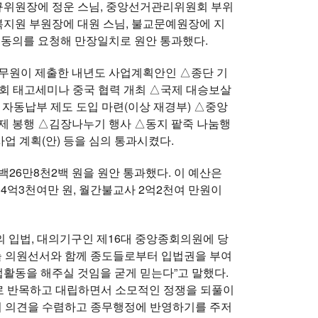
법규위원장에 정운 스님, 중앙선거관리위원회 부위
복지원 부원장에 대원 스님, 불교문예원장에 지
명동의를 요청해 만장일치로 원안 통과했다.
총무원이 제출한 내년도 사업계획안인 △종단 기
회 태고세미나 중국 협력 개최 △국제 대승보살
금 자동납부 제도 도입 마련(이상 재경부) △중앙
 봉행 △김장나누기 행사 △동지 팥죽 나눔행
업 계획(안) 등을 심의 통과시켰다.
26만8천2백 원을 원안 통과했다. 이 예산은
4억3천여만 원, 월간불교사 2억2천여 만원이
 입법, 대의기구인 제16대 중앙종회의원에 당
늘 의원선서와 함께 종도들로부터 입법권을 부여
활동을 해주실 것임을 굳게 믿는다”고 말했다.
서로 반목하고 대립하면서 소모적인 정쟁을 되풀이
의 의견을 수렴하고 종무행정에 반영하기를 주저