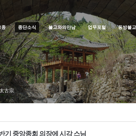
고종
종단소식
불교와의만남
업무포털
동방불
 太古宗
전반기 중앙종회 의장에 시각 스님