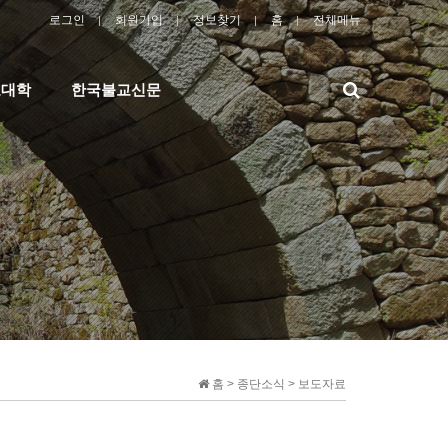
로그인
회원가입
정보찾기
홈
전체메뉴
검
교대학
한국불교신문
색
홈 > 종단소식 > 보도자료