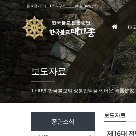
즐겨찾기
RSS 구독
08월 06일(목)
홈
태
으
로
보도자료
1700년 한국불교의 정통법맥을 이어온 韓國佛敎
보도자료
종단소식
제16대 