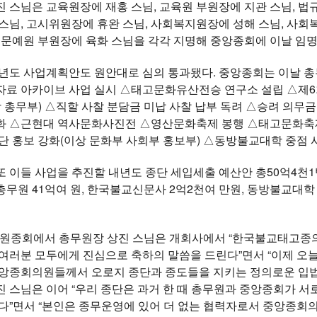
 스님은 교육원장에 재홍 스님, 교육원 부원장에 지관 스님, 
스님, 고시위원장에 휴완 스님, 사회복지원장에 성해 스님, 사회
교문예원 부원장에 육화 스님을 각각 지명해 중앙종회에 이날 임
24년도 사업계획안도 원안대로 심의 통과됐다. 중앙종회는 이날 
자료 아카이브 사업 실시 △태고문화유산전승 연구소 설립 △제6
상 총무부) △직할 사찰 분담금 미납 사찰 납부 독려 △승려 의무
화 △근현대 역사문화사진전 △영산문화축제 봉행 △태고문화축제
단 홍보 강화(이상 문화부 사회부 홍보부) △동방불교대학 중점 사
 이들 사업을 추진할 내년도 종단 세입세출 예산안 총50억4천1백
무원 41억여 원, 한국불교신문사 2억2천여 만원, 동방불교대학 
 개원종회에서 총무원장 상진 스님은 개회사에서 “한국불교태고종의
 여러분 모두에게 진심으로 축하의 말씀을 드린다”면서 “이제 오
중앙종회의원들께서 오로지 종단과 종도들을 지키는 정의로운 입법
 스님은 이어 “우리 종단은 과거 한 때 총무원과 중앙종회가 
었다”면서 “본인은 종무운영에 있어 더 없는 협력자로서 중앙종회