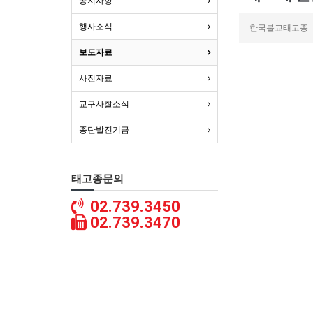
공지사항
행사소식
한국불교태고종
보도자료
사진자료
교구사찰소식
종단발전기금
태고종문의
02.739.3450
02.739.3470