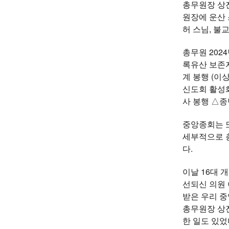
총무원장 상진
원장에 운산 
허 스님, 불
총무원 20
록유산 보존
계 봉행 (이
신도회 활성
사 봉행 △종
중앙종회는 또
세부적으로 총
다.
이날 16대
선되신 의원
받은 우리 
총무원장 상진
한 일도 있