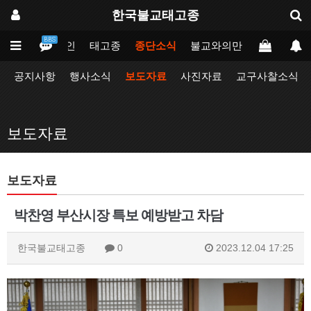
한국불교태고종
BBS
메인
태고종
종단소식
불교와의만남
업무포털
공지사항
행사소식
보도자료
사진자료
교구사찰소식
보도자료
보도자료
박찬영 부산시장 특보 예방받고 차담
한국불교태고종
0
2023.12.04 17:25