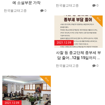
예 소설부문 가작
한국불교태고종
0
한국불교태고종
0
Hot
2021.12.09
사찰 등 종교단체 종부세 부
담 줄어…12월 15일까지 …
한국불교태고종
0
Hot
2021.12.09