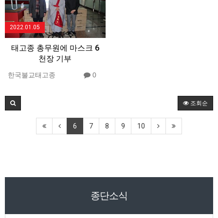
2022.01.05
태고종 총무원에 마스크 6
천장 기부
한국불교태고종
0
조회순
6
7
8
9
10
종단소식