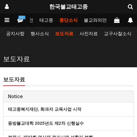
한국불교태고종
BBS
메인
태고종
종단소식
불교와의만남
업무포털
공지사항
행사소식
보도자료
사진자료
교구사찰소식
보도자료
보도자료
Notice
태고종복지재단, 화과자 교육사업 시작
동방불교대학 2025년도 제2차 신행실수