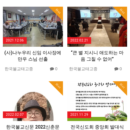
Hot
Hot
2021.12.06
2022.02.21
(사)나누우리 신임 이사장에
“큰 별 지시니 애도하는 마
만우 스님 선출
음 그칠 수 없어”
한국불교태고종
0
한국불교태고종
0
Hot
Hot
2022.02.07
2021.11.29
한국불교신문 2022신춘문
전국신도회 중앙회 발대식