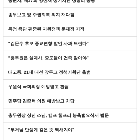
봉원사, 제37회 영산재 정기시연 성황리 봉행
종무보고 및 주권회복 의지 재다짐
특정 종단 편중된 지원정책 문제점 지적
“김문수 후보 종교편향 발언 사과 드린다”
“총무원은 설계사, 종도들이 건축 맡아야”
태고종, 21대 대선 앞두고 정책기획단 출범
우원식 국회의장 예방받고 환담
민주당 김준혁 의원 예방받고 차담
총무원장 상진 스님, 캠프 험프리 봉축법요식서 법문
“부처님 탄생게 깊은 뜻 되새겨야”