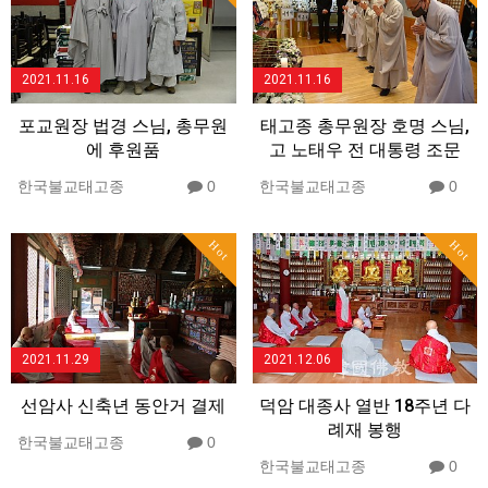
2021.11.16
2021.11.16
포교원장 법경 스님, 총무원
태고종 총무원장 호명 스님,
에 후원품
고 노태우 전 대통령 조문
한국불교태고종
0
한국불교태고종
0
Hot
Hot
2021.11.29
2021.12.06
선암사 신축년 동안거 결제
덕암 대종사 열반 18주년 다
례재 봉행
한국불교태고종
0
한국불교태고종
0