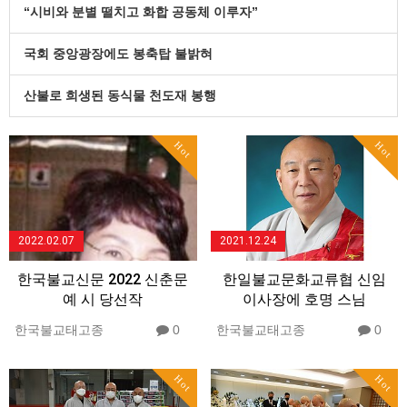
“시비와 분별 떨치고 화합 공동체 이루자”
국회 중앙광장에도 봉축탑 불밝혀
산불로 희생된 동식물 천도재 봉행
Hot
Hot
2022.02.07
2021.12.24
한국불교신문 2022 신춘문
한일불교문화교류협 신임
예 시 당선작
이사장에 호명 스님
한국불교태고종
0
한국불교태고종
0
Hot
Hot