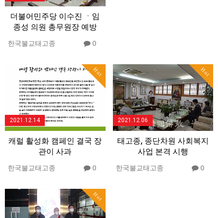
더불어민주당 이수진 ㆍ임
종성 의원 총무원장 예방
한국불교태고종
0
Hot
Hot
2021.12.14
2021.12.06
캐럴 활성화 캠페인 결국 장
태고종, 종단차원 사회복지
관이 사과
사업 본격 시행
한국불교태고종
0
한국불교태고종
0
Hot