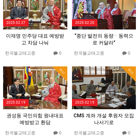
2025.02.27
2025.02.20
이재명 민주당 대표 예방받
“종단 발전의 동량ㆍ동력으
고 차담 나눠
로 커달라”
한국불교태고종
0
한국불교태고종
0
Hot
Hot
2025.02.19
2025.02.19
권성동 국민의힘 원내대표
CMS 계좌 개설 후원자 모집
예방받고 환담
나서기로
한국불교태고종
0
한국불교태고종
0