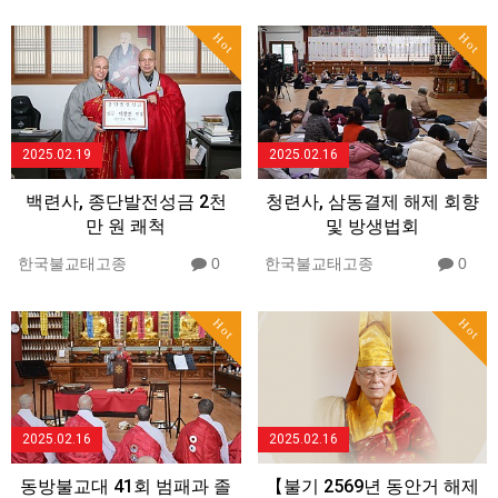
Hot
Hot
2025.02.19
2025.02.16
백련사, 종단발전성금 2천
청련사, 삼동결제 해제 회향
만 원 쾌척
및 방생법회
한국불교태고종
0
한국불교태고종
0
Hot
Hot
2025.02.16
2025.02.16
동방불교대 41회 범패과 졸
【불기 2569년 동안거 해제