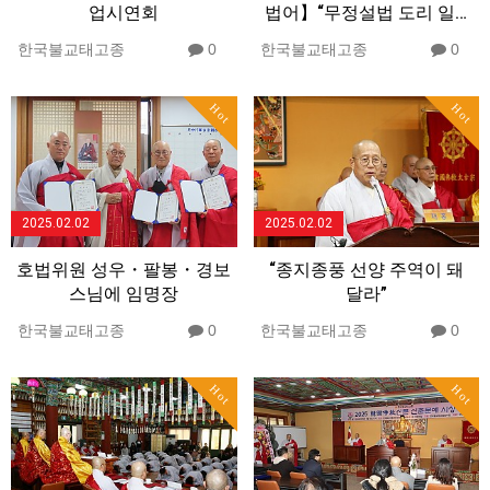
업시연회
법어】“무정설법 도리 일…
한국불교태고종
0
한국불교태고종
0
Hot
Hot
2025.02.02
2025.02.02
호법위원 성우・팔봉・경보
“종지종풍 선양 주역이 돼
스님에 임명장
달라”
한국불교태고종
0
한국불교태고종
0
Hot
Hot