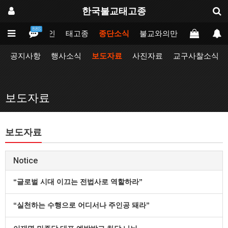
한국불교태고종
BBS
메인
태고종
종단소식
불교와의만남
업무포털
공지사항
행사소식
보도자료
사진자료
교구사찰소식
보도자료
보도자료
Notice
“글로벌 시대 이끄는 전법사로 역할하라”
“실천하는 수행으로 어디서나 주인공 돼라”