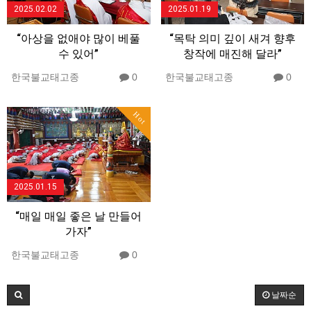
2025.02.02
2025.01.19
“아상을 없애야 많이 베풀
“목탁 의미 깊이 새겨 향후
수 있어”
창작에 매진해 달라”
한국불교태고종
0
한국불교태고종
0
Hot
2025.01.15
“매일 매일 좋은 날 만들어
가자”
한국불교태고종
0
날짜순