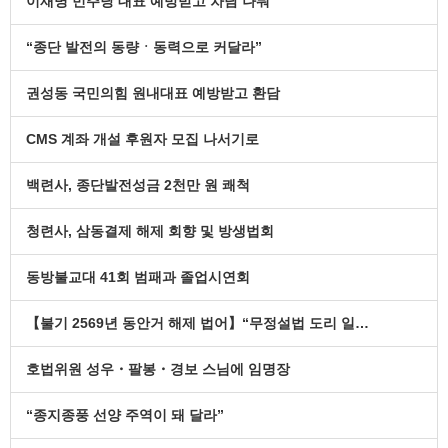
이재명 민주당 대표 예방받고 차담 나눠
“종단 발전의 동량ㆍ동력으로 커달라”
권성동 국민의힘 원내대표 예방받고 환담
CMS 계좌 개설 후원자 모집 나서기로
백련사, 종단발전성금 2천만 원 쾌척
청련사, 삼동결제 해제 회향 및 방생법회
동방불교대 41회 범패과 졸업시연회
【불기 2569년 동안거 해제 법어】“무정설법 도리 일…
호법위원 성우・팔봉・경보 스님에 임명장
“종지종풍 선양 주역이 돼 달라”