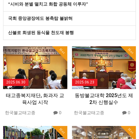
“시비와 분별 떨치고 화합 공동체 이루자”
국회 중앙광장에도 봉축탑 불밝혀
산불로 희생된 동식물 천도재 봉행
Hot
Hot
2025.06.30
2025.06.23
태고종복지재단, 화과자 교
동방불교대학 2025년도 제
육사업 시작
2차 신행실수
한국불교태고종
0
한국불교태고종
0
Hot
Hot