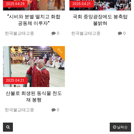
2025.04.29
2025.04.21
“시비와 분별 떨치고 화합
국회 중앙광장에도 봉축탑
공동체 이루자”
불밝혀
한국불교태고종
0
한국불교태고종
0
Hot
2025.04.21
산불로 희생된 동식물 천도
재 봉행
한국불교태고종
0
날짜순