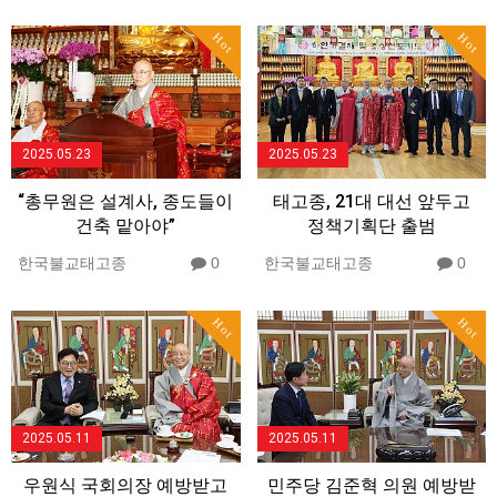
Hot
Hot
2025.05.23
2025.05.23
“총무원은 설계사, 종도들이
태고종, 21대 대선 앞두고
건축 맡아야”
정책기획단 출범
한국불교태고종
0
한국불교태고종
0
Hot
Hot
2025.05.11
2025.05.11
우원식 국회의장 예방받고
민주당 김준혁 의원 예방받