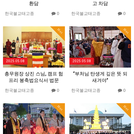
환담
고 차담
한국불교태고종
0
한국불교태고종
0
Hot
Hot
2025.05.08
2025.05.08
총무원장 상진 스님, 캠프 험
“부처님 탄생게 깊은 뜻 되
프리 봉축법요식서 법문
새겨야”
한국불교태고종
0
한국불교태고종
0
Hot
Hot