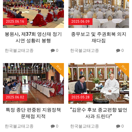
2025.06.16
2025.06.09
봉원사, 제37회 영산재 정기
종무보고 및 주권회복 의지
시연 성황리 봉행
재다짐
한국불교태고종
0
한국불교태고종
0
Hot
Hot
2025.06.02
2025.05.28
특정 종단 편중된 지원정책
“김문수 후보 종교편향 발언
문제점 지적
사과 드린다”
한국불교태고종
0
한국불교태고종
0