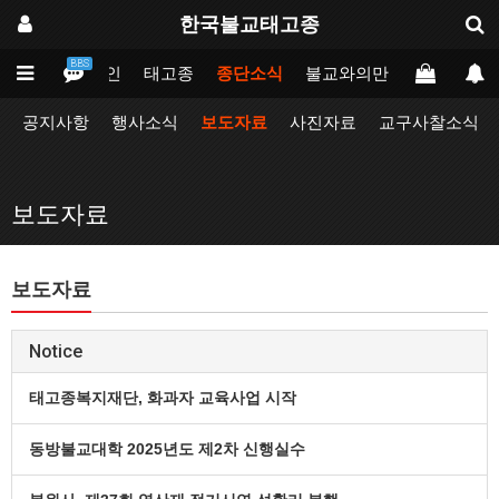
한국불교태고종
BBS
메인
태고종
종단소식
불교와의만남
업무포털
공지사항
행사소식
보도자료
사진자료
교구사찰소식
보도자료
보도자료
Notice
태고종복지재단, 화과자 교육사업 시작
동방불교대학 2025년도 제2차 신행실수