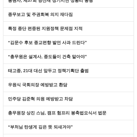
봉원사, 제37회 영산재 정기시연 성황리 봉행
종무보고 및 주권회복 의지 재다짐
특정 종단 편중된 지원정책 문제점 지적
“김문수 후보 종교편향 발언 사과 드린다”
“총무원은 설계사, 종도들이 건축 맡아야”
태고종, 21대 대선 앞두고 정책기획단 출범
우원식 국회의장 예방받고 환담
민주당 김준혁 의원 예방받고 차담
총무원장 상진 스님, 캠프 험프리 봉축법요식서 법문
“부처님 탄생게 깊은 뜻 되새겨야”