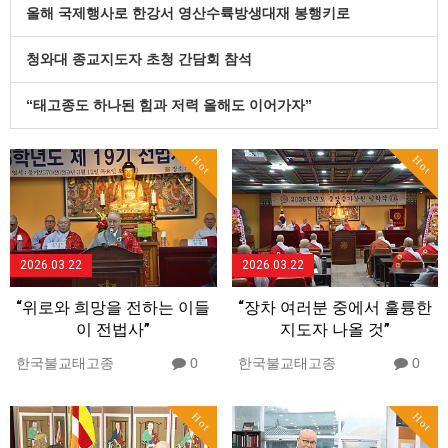
올해 국제행사로 한강서 영산수륙방생대재 봉행키로
청와대 종교지도자 초청 간담회 참석
“태고종도 하나된 힘과 저력 올해도 이어가자”
Hot
Hot
2026.03.22
2026.03.22
“위로와 희망을 전하는 이들
“장차 여러분 중에서 훌륭한
이 전법사”
지도자 나올 것”
한국불교태고종
0
한국불교태고종
0
Hot
Hot