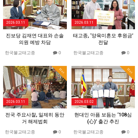
2026.03.11
2026.03.11
진보당 김재연 대표와 손솔
태고종, ‘양육미혼모 후원금’
의원 예방 차담
전달
한국불교태고종
0
한국불교태고종
0
Hot
Hot
2026.03.11
2026.03.02
전국 주요사찰, 일제히 동안
현대인 아픔 보듬는 ‘108심
거 해제법회
(心)’ 출간 추진
한국불교태고종
0
한국불교태고종
0