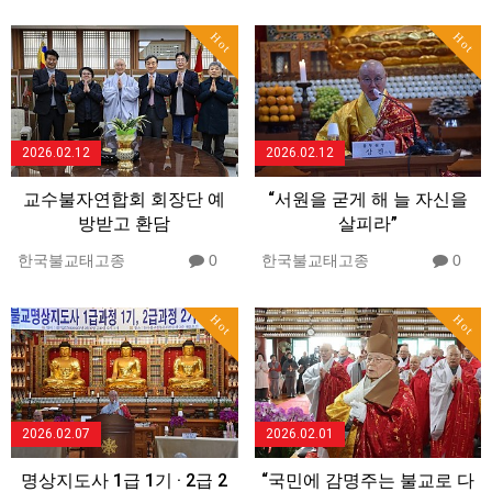
Hot
Hot
2026.02.12
2026.02.12
교수불자연합회 회장단 예
“서원을 굳게 해 늘 자신을
방받고 환담
살피라”
한국불교태고종
0
한국불교태고종
0
Hot
Hot
2026.02.07
2026.02.01
명상지도사 1급 1기 · 2급 2
“국민에 감명주는 불교로 다