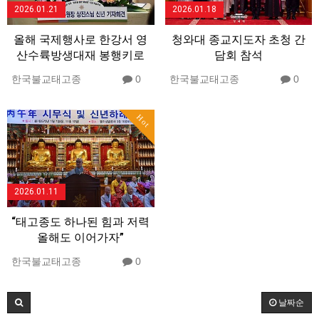
2026.01.21
2026.01.18
올해 국제행사로 한강서 영
청와대 종교지도자 초청 간
산수륙방생대재 봉행키로
담회 참석
한국불교태고종
0
한국불교태고종
0
Hot
2026.01.11
“태고종도 하나된 힘과 저력
올해도 이어가자”
한국불교태고종
0
날짜순