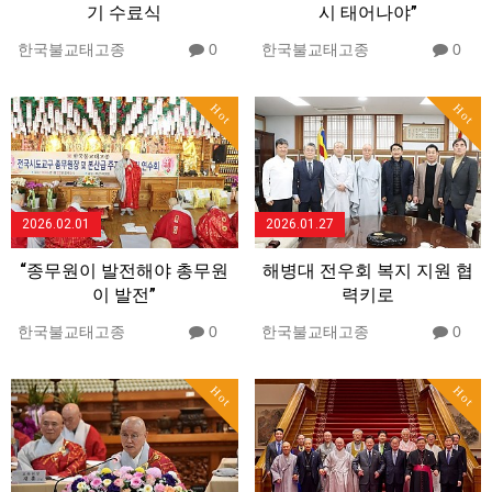
기 수료식
시 태어나야”
한국불교태고종
0
한국불교태고종
0
Hot
Hot
2026.02.01
2026.01.27
“종무원이 발전해야 총무원
해병대 전우회 복지 지원 협
이 발전”
력키로
한국불교태고종
0
한국불교태고종
0
Hot
Hot