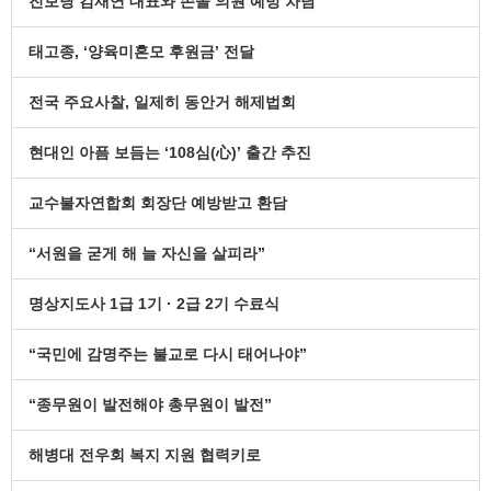
진보당 김재연 대표와 손솔 의원 예방 차담
태고종, ‘양육미혼모 후원금’ 전달
전국 주요사찰, 일제히 동안거 해제법회
현대인 아픔 보듬는 ‘108심(心)’ 출간 추진
교수불자연합회 회장단 예방받고 환담
“서원을 굳게 해 늘 자신을 살피라”
명상지도사 1급 1기 · 2급 2기 수료식
“국민에 감명주는 불교로 다시 태어나야”
“종무원이 발전해야 총무원이 발전”
해병대 전우회 복지 지원 협력키로