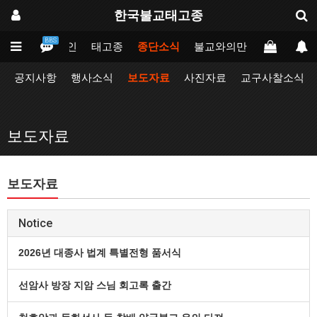
한국불교태고종
BBS
메인
태고종
종단소식
불교와의만남
업무포털
공지사항
행사소식
보도자료
사진자료
교구사찰소식
보도자료
보도자료
Notice
2026년 대종사 법계 특별전형 품서식
선암사 방장 지암 스님 회고록 출간