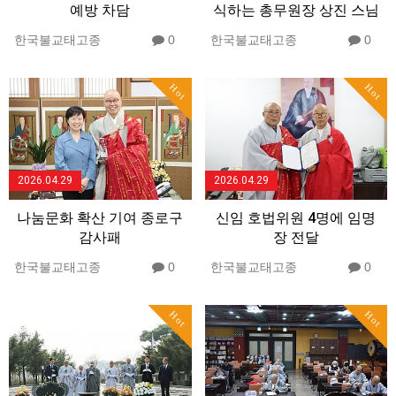
예방 차담
식하는 총무원장 상진 스님
한국불교태고종
0
한국불교태고종
0
Hot
Hot
2026.04.29
2026.04.29
나눔문화 확산 기여 종로구
신임 호법위원 4명에 임명
감사패
장 전달
한국불교태고종
0
한국불교태고종
0
Hot
Hot