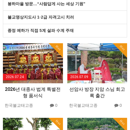
봉하마을 방문…“사람답게 사는 세상 기원”
불교명상지도사 1·2급 자격고시 치러
종정 예하가 직접 5계 설파 수계 주재
Hot
Hot
2026.07.24
2026.07.09
2026년 대종사 법계 특별전
선암사 방장 지암 스님 회고
형 품서식
록 출간
한국불교태고종
0
한국불교태고종
0
Hot
Hot