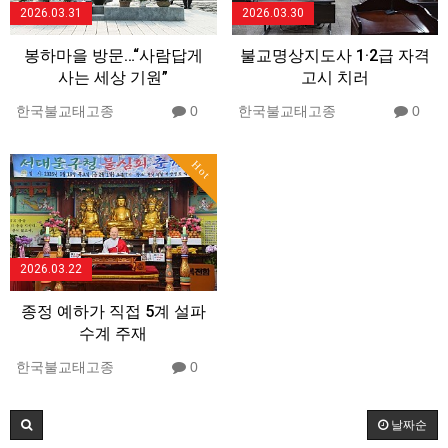
2026.03.31
2026.03.30
봉하마을 방문…“사람답게
불교명상지도사 1·2급 자격
사는 세상 기원”
고시 치러
한국불교태고종
0
한국불교태고종
0
Hot
2026.03.22
종정 예하가 직접 5계 설파
수계 주재
한국불교태고종
0
날짜순