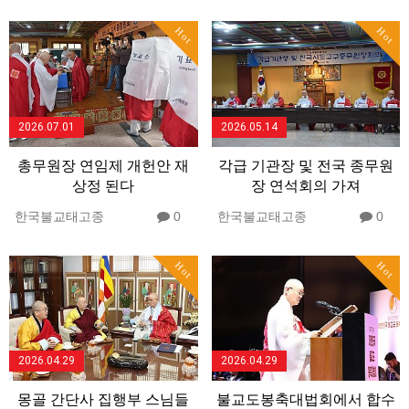
Hot
Hot
2026.07.01
2026.05.14
총무원장 연임제 개헌안 재
각급 기관장 및 전국 종무원
상정 된다
장 연석회의 가져
한국불교태고종
0
한국불교태고종
0
Hot
Hot
2026.04.29
2026.04.29
몽골 간단사 집행부 스님들
불교도봉축대법회에서 합수