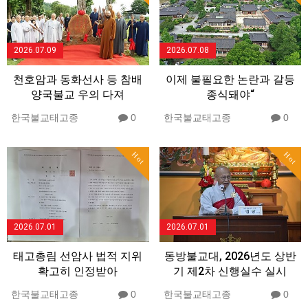
2026.07.09
2026.07.08
천호암과 동화선사 등 참배
이제 불필요한 논란과 갈등
양국불교 우의 다져
종식돼야“
한국불교태고종
0
한국불교태고종
0
Hot
Hot
2026.07.01
2026.07.01
태고총림 선암사 법적 지위
동방불교대, 2026년도 상반
확고히 인정받아
기 제2차 신행실수 실시
한국불교태고종
0
한국불교태고종
0