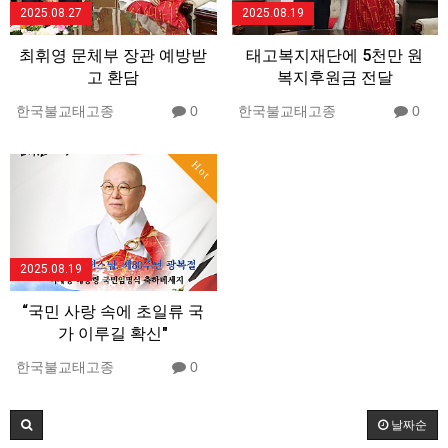
2025.08.27
2025.08.19
최휘영 문체부 장관 예방받
태고복지재단에 5천만 원
고 환담
복지후원금 전달
한국불교태고종
0
한국불교태고종
0
Hot
2025.08.19
“국민 사랑 속에 초일류 국
가 이루길 확신"
한국불교태고종
0
날짜순