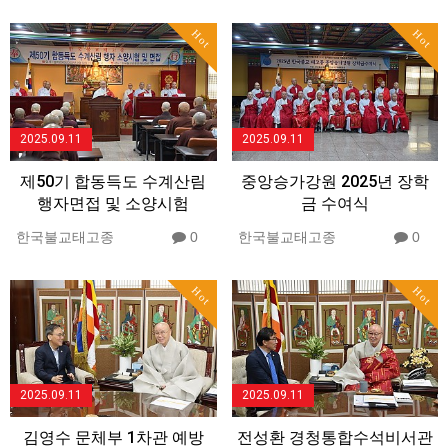
Hot
Hot
2025.09.11
2025.09.11
제50기 합동득도 수계산림
중앙승가강원 2025년 장학
행자면접 및 소양시험
금 수여식
한국불교태고종
0
한국불교태고종
0
Hot
Hot
2025.09.11
2025.09.11
김영수 문체부 1차관 예방
전성환 경청통합수석비서관