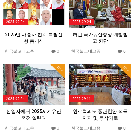
2025.09.24
2025.09.24
2025년 대종사 법계 특별전
허민 국가유산청장 예방받
형 품서식
고 환담
한국불교태고종
0
한국불교태고종
0
Hot
Hot
2025.09.24
2025.09.11
선암사에서 2025세계유산
원로회의도 종단현안 적극
축전 열린다
지지 및 동참키로
한국불교태고종
0
한국불교태고종
0