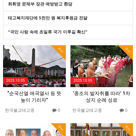
최휘영 문체부 장관 예방받고 환담
태고복지재단에 5천만 원 복지후원금 전달
“국민 사랑 속에 초일류 국가 이루길 확신"
Hot
Hot
2025.10.05
2025.10.05
“순국선열 애국열사 등 뜻
‘종조의 발자취를 따라’ 1차
높이 기리자”
성지 순례 성료
한국불교태고종
0
한국불교태고종
0
Hot
Hot