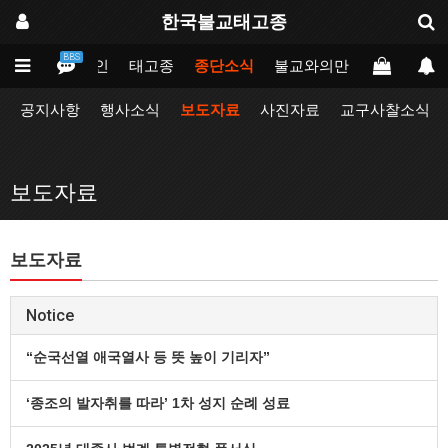
한국불교태고종
BBS
메인
태고종
종단소식
불교와의만남
업무포털
공지사항
행사소식
보도자료
사진자료
교구사찰소식
보도자료
보도자료
Notice
“순국선열 애국열사 등 뜻 높이 기리자”
‘종조의 발자취를 따라’ 1차 성지 순례 성료