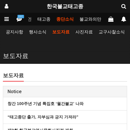
한국불교태고종
BBS
메인
태고종
종단소식
불교와의만남
업무포털
공지사항
행사소식
보도자료
사진자료
교구사찰소식
보도자료
보도자료
Notice
창간 100주년 기념 특집호 ‘월간불교’ 나와
“태고종단 출가, 자부심과 긍지 가져라”