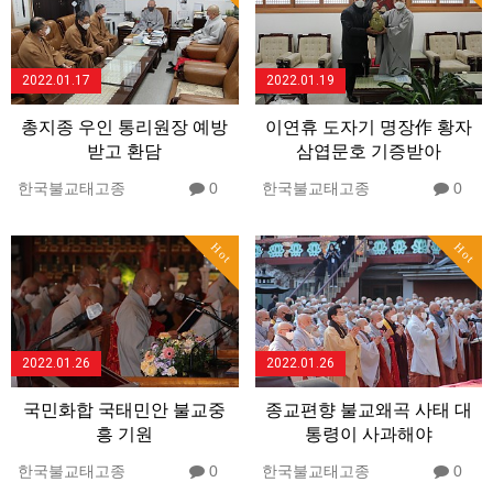
2022.01.17
2022.01.19
총지종 우인 통리원장 예방
이연휴 도자기 명장作 황자
받고 환담
삼엽문호 기증받아
한국불교태고종
0
한국불교태고종
0
Hot
Hot
2022.01.26
2022.01.26
국민화합 국태민안 불교중
종교편향 불교왜곡 사태 대
흥 기원
통령이 사과해야
한국불교태고종
0
한국불교태고종
0