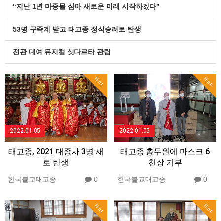
“지난 1년 마중물 삼아 새로운 미래 시작하겠다”
53명 구족계 받고 태고종 정식승려로 탄생
전관 대여 뮤지컬 싯다르타 관람
Hot
Hot
2022.01.05
2022.01.05
태고종, 2021 대종사 3명 새
태고종 총무원에 마스크 6
로 탄생
천장 기부
한국불교태고종
0
한국불교태고종
0
Hot
Hot