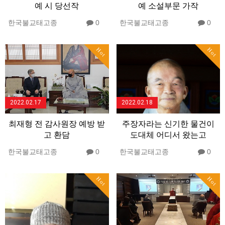
예 시 당선작
예 소설부문 가작
한국불교태고종
0
한국불교태고종
0
Hot
Hot
2022.02.17
2022.02.18
최재형 전 감사원장 예방 받
주장자라는 신기한 물건이
고 환담
도대체 어디서 왔는고
한국불교태고종
0
한국불교태고종
0
Hot
Hot