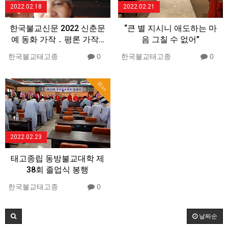
2022.02.18
2022.02.21
한국불교신문 2022 신춘문
“큰 별 지시니 애도하는 마
예 동화 가작 ․ 평론 가작…
음 그칠 수 없어”
한국불교태고종
0
한국불교태고종
0
Hot
2022.02.23
태고종립 동방불교대학 제
38회 졸업식 봉행
한국불교태고종
0
날짜순