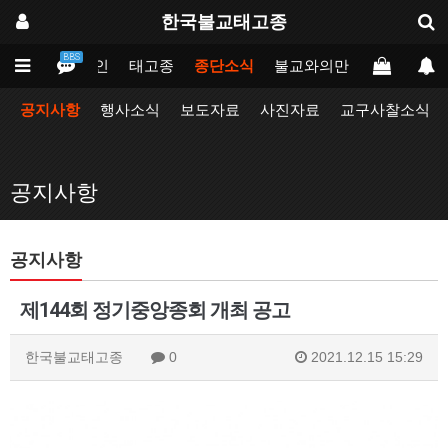
한국불교태고종
BBS
메인
태고종
종단소식
불교와의만남
업무포털
공지사항
행사소식
보도자료
사진자료
교구사찰소식
공지사항
공지사항
제144회 정기중앙종회 개최 공고
한국불교태고종
0
2021.12.15 15:29