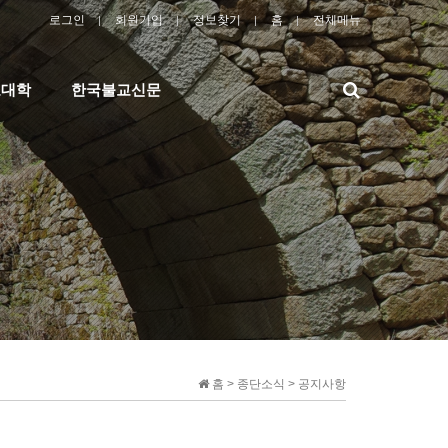
로그인
회원가입
정보찾기
홈
전체메뉴
검
교대학
한국불교신문
색
홈 > 종단소식 > 공지사항