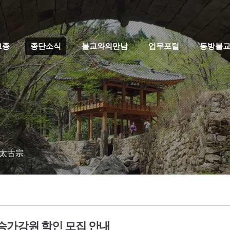
고종
종단소식
불교와의만남
업무포털
동방불
 太古宗
승가강원 학인 모집 안내