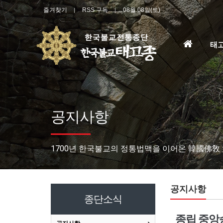
즐겨찾기
RSS 구독
08월 08일(토)
홈
태
으
로
공지사항
1700년 한국불교의 정통법맥을 이어온 韓國佛敎
공지사항
종단소식
종립 중앙