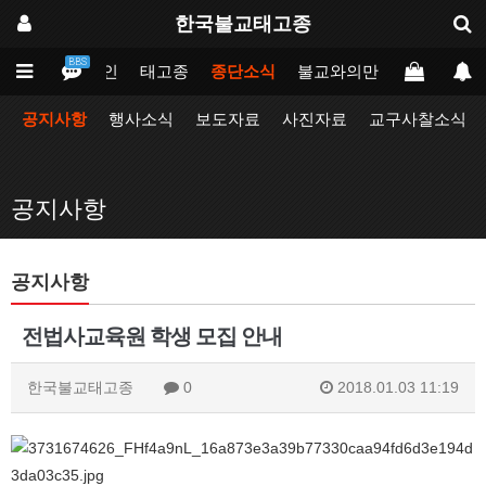
한국불교태고종
BBS
메인
태고종
종단소식
불교와의만남
업무포털
공지사항
행사소식
보도자료
사진자료
교구사찰소식
공지사항
공지사항
전법사교육원 학생 모집 안내
한국불교태고종
0
2018.01.03 11:19