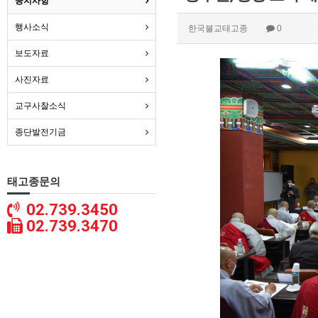
공지사항
행사소식
한국불교태고종
0
보도자료
사진자료
교구사찰소식
종단발전기금
태고종문의
02.739.3450
02.739.3470