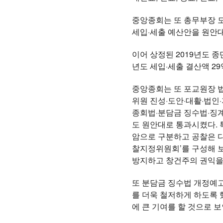
중앙종회는 또 총무부장 
세입·세출 예산안을 원안대
이어 상정된 2019년도 
년도 세입·세출 결산액 2
중앙종회는 또 포교원장 법
위원 진성·도안·대활·법인
종회법·분담금 징수법·징
도 원안대로 통과시켰다. 
암으로 구분하고 공찰은 다
찰지정위원회’를 구성해 
방지하고 창건주의 권익을
또 분담금 징수법 개정예
를 더욱 철저하게 하도록 
에 큰 기여를 할 것으로 보