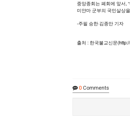
중앙종회는 폐회에 앞서, 
미얀마 군부의 국민살상을
-주필 승한·김종만 기자
출처 : 한국불교신문(
http
0
Comments