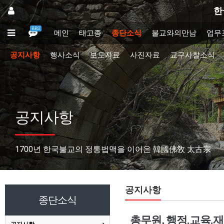
한
BBS
메인
태고종
종단소식
불교와의만남
업무
공지사항
행사소식
보도자료
사진자료
교구사찰소식
공지사항
1700년 한국불교의 정통법맥을 이어온 韓國佛敎 太古宗
공지사항
종단소식
총무원, 행정.교육.