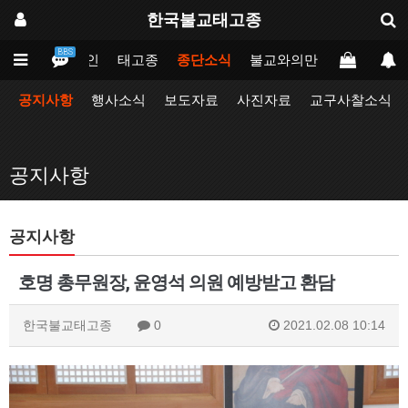
한국불교태고종
BBS
메인
태고종
종단소식
불교와의만남
업무포털
공지사항
행사소식
보도자료
사진자료
교구사찰소식
공지사항
공지사항
호명 총무원장, 윤영석 의원 예방받고 환담
한국불교태고종
0
2021.02.08 10:14