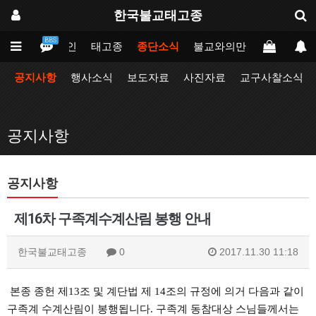
한국불교태고종
BBS
메인
태고종
종단소식
불교와의만남
업무포털
공지사항
행사소식
보도자료
사진자료
교구사찰소식
공지사항
공지사항
제16차 구족계수계산림 봉행 안내
한국불교태고종
0
2017.11.30 11:18
본종 종헌 제13조 및 계단법 제 14조의 규정에 의거 다음과 같이
구족계 수계산림이 봉행됩니다. 구족계 동참대상 스님들께서는