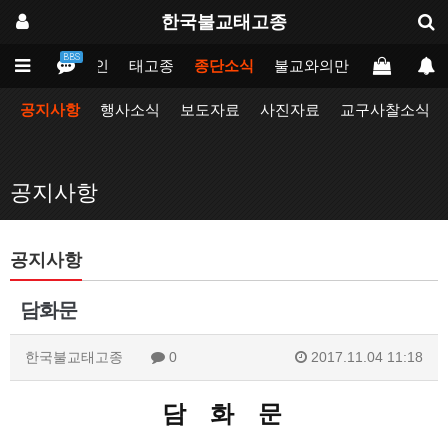
한국불교태고종
BBS
메인
태고종
종단소식
불교와의만남
업무포털
공지사항
행사소식
보도자료
사진자료
교구사찰소식
공지사항
공지사항
담화문
한국불교태고종
0
2017.11.04 11:18
담 화 문