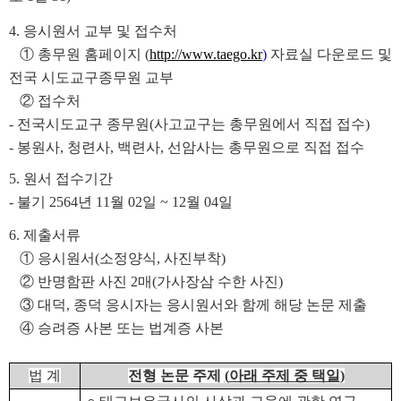
4.
응시원서 교부 및 접수처
①
총무원 홈페이지 (
http://www.taego.kr
)
자료실
다운로드 및
전국 시도교구종무원 교부
②
접수처
-
전국시도교구 종무원
(
사고교구는 총무원에서 직접 접수
)
-
봉원사
,
청련사
,
백련사
,
선암사는 총무원으로 직접 접수
5.
원서 접수기간
-
불기
2564
년
11
월
02
일
~ 12
월
04
일
6.
제출서류
①
응시원서
(
소정양식
,
사진부착
)
②
반명함판 사진
2
매
(
가사장삼 수한 사진
)
③
대덕
,
종덕 응시자는 응시원서와 함께 해당 논문 제출
④
승려증 사본 또는 법계증 사본
법 계
전형 논문 주제
(
아래 주제 중 택일
)