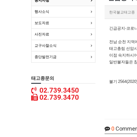
공지사항
행사소식
한국불교태고종
보도자료
긴급공지
-
코로
사진자료
전남 순천 지역
교구사찰소식
태고총림 선암사
이점 숙지하시어
종단발전기금
일반불자들은 참
태고종문의
불기
2564(2020
02.739.3450
02.739.3470
0
Commen