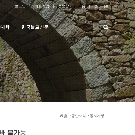
로그인
회원가입
정보찾기
홈
전체메뉴
검
교대학
한국불교신문
색
홈 > 종단소식 > 공지사항
참배 불가능