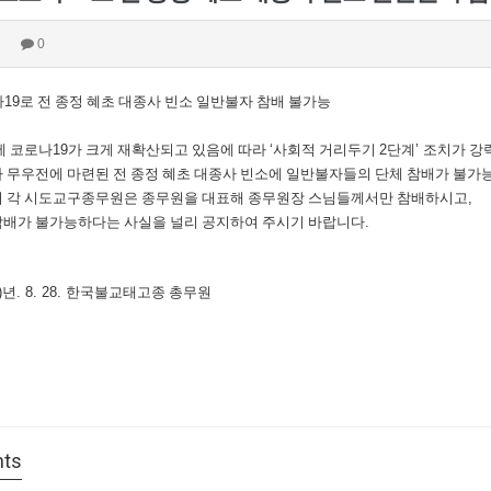
0
나
19
로 전 종정 혜초 대종사 빈소 일반불자 참배 불가능
에 코로나
19
가 크게 재확산되고 있음에 따라
‘
사회적 거리두기
2
단계
’
조치가 강
 무우전에 마련된 전 종정 혜초 대종사 빈소에 일반불자들의 단체 참배가 불가
 각 시도교구종무원은 종무원을 대표해 종무원장 스님들께서만 참배하시고
,
배가 불가능하다는 사실을 널리 공지하여 주시기 바랍니다
.
)
년
. 8. 28.
한국불교태고종 총무원
ts