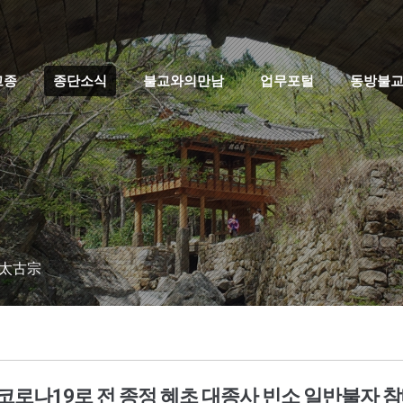
고종
종단소식
불교와의만남
업무포털
동방불
 太古宗
코로나19로 전 종정 혜초 대종사 빈소 일반불자 