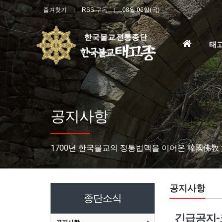
즐겨찾기
RSS 구독
08월 06일(목)
홈
태
으
로
공지사항
1700년 한국불교의 정통법맥을 이어온 韓國佛敎
공지사항
종단소식
긴급공지-