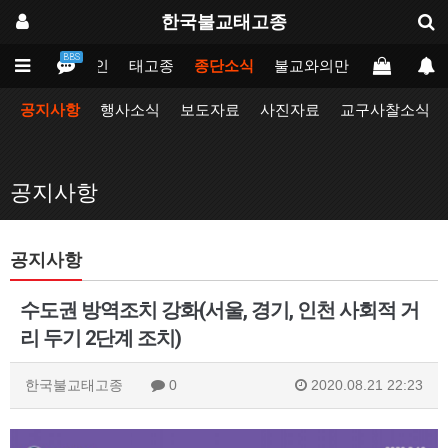
한국불교태고종
BBS
메인
태고종
종단소식
불교와의만남
업무포털
공지사항
행사소식
보도자료
사진자료
교구사찰소식
공지사항
공지사항
수도권 방역조치 강화(서울, 경기, 인천 사회적 거
리 두기 2단계 조치)
한국불교태고종
0
2020.08.21 22:23